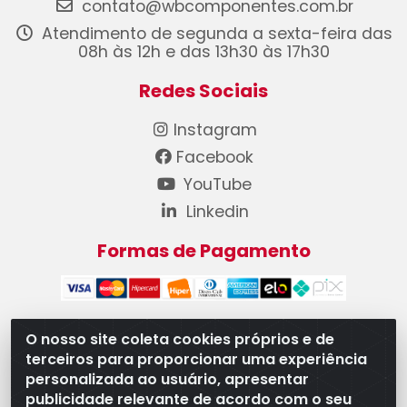
contato@wbcomponentes.com.br
Atendimento de segunda a sexta-feira das
08h às 12h e das 13h30 às 17h30
Redes Sociais
Instagram
Facebook
YouTube
Linkedin
Formas de Pagamento
O nosso site coleta cookies próprios e de
terceiros para proporcionar uma experiência
WB Componentes Automotivos LTDA - CNPJ
personalizada ao usuário, apresentar
08.528.393/0001-12 - Rua do Níquel, 667 - Parque
publicidade relevante de acordo com o seu
Oeste Industrial, Goiânia/GO - CEP 74375-660