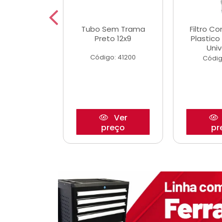
dro Roda
Tubo Sem Trama
Filtro C
,63mm
Preto 12x9
Plastic
o/Strada
Univ
Código: 41200
o: 27880
Códig
Ver
Ver
reço
preço
pr