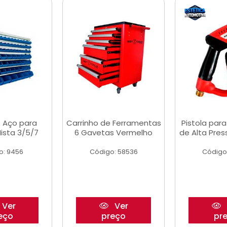
 Aço para
Carrinho de Ferramentas
Pistola par
ista 3/5/7
6 Gavetas Vermelho
de Alta Pre
o: 9456
Código: 58536
Código
Ver
Ver
eço
preço
pr