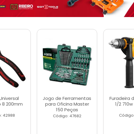
Universal
Jogo de Ferramentas
Furadeira 
o 8 200mm
para Oficina Master
1/2 710w
150 Peças
: 42988
Código
Código: 47682