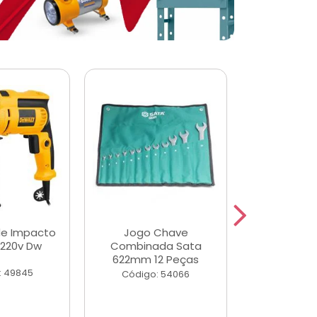
de Impacto
Jogo Chave
Jogo de Ch
 220v Dw
Combinada Sata
Longas e 
622mm 12 Peças
Peças
: 49845
Código: 54066
Código: