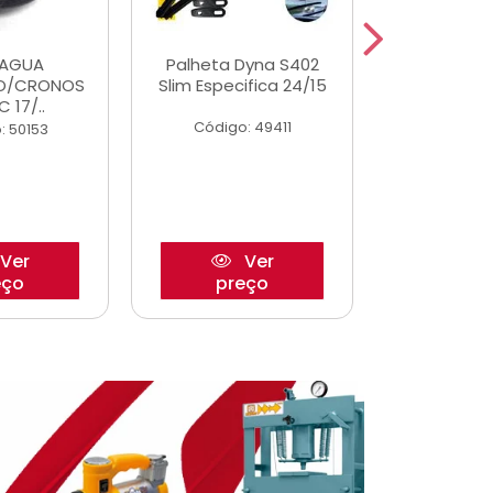
DAGUA
Palheta Dyna S402
Eixo P
O/CRONOS
Slim Especifica 24/15
Trambulad
C 17/..
05/
Código: 49411
: 50153
Código:
Ver
Ver
eço
preço
pre