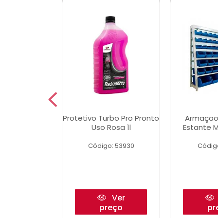
Multimec X3
Protetivo Turbo Pro Pronto
Armaçao
Uso Rosa 1l
Estante M
o: 50273
Código: 53930
Códig
Ver
Ver
reço
preço
pr