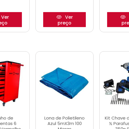
Ver
Ver
eço
preço
pr
nho de
Lona de Polietileno
Kit Chave 
entas 6
Azul 5mX3m 100
½ Parafu
 Vermelho
Micras
350n 