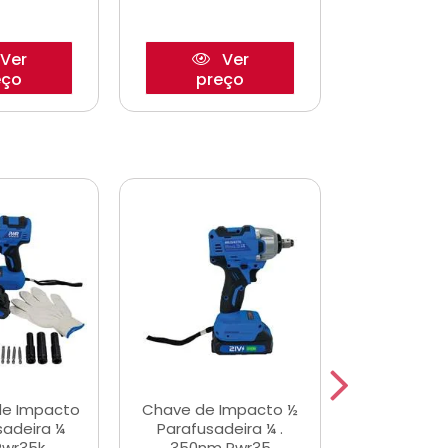
Ver
Ver
eço
preço
pre
de Impacto
Chave de Impacto ½
Jogo de C
sadeira ¼
Parafusadeira ¼ .
Fenda 
Pwr35k
350nm Pwr35
S3800