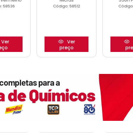
: 58536
Código: 58512
Código
Ver
Ver
eço
preço
pr