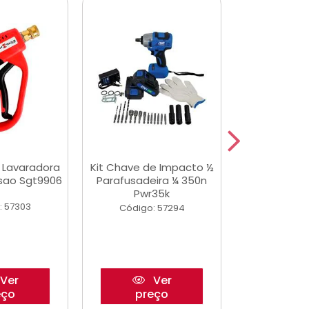
a Lavaradora
Kit Chave de Impacto ½
Adesivo Epox
ssao Sgt9906
Parafusadeira ¼ 350n
Transp.
Pwr35k
: 57303
Código:
Código: 57294
Ver
Ver
eço
preço
pre