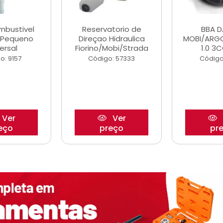
ombustivel
Reservatorio de
BBA 
o Pequeno
Direçao Hidraulica
MOBI/ARG
ersal
Fiorino/Mobi/Strada
1.0 3C
o: 9157
Código: 57333
Código
Ver
Ver
eço
preço
pr