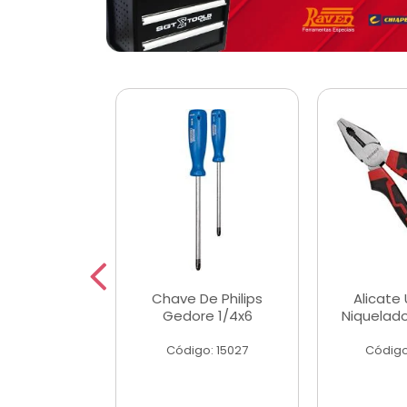
 Magnetica
Chave De Philips
Alicate 
ngular
Gedore 1/4x6
Niquelad
o: 56779
Código: 15027
Código