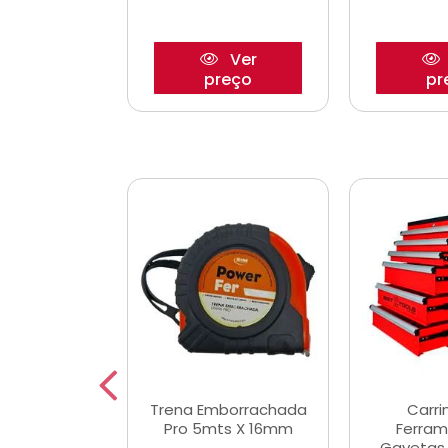
Ver
Ver
reço
preço
pr
De Corte
Trena Emborrachada
Carri
3/64x7/8
Pro 5mts X 16mm
Ferram
0x22,2mm
Gavetas