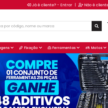
|
Já é cliente? - Entrar
Não é client
agens
Fixação
Ferramentas
Motos