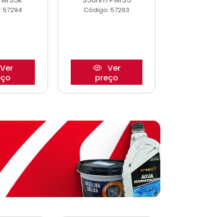
: 57294
Código: 57293
Código:
Ver
Ver
eço
preço
pre