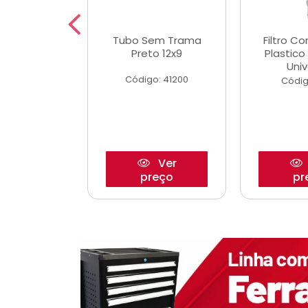
dro Roda
Tubo Sem Trama
Filtro C
,63mm
Preto 12x9
Plastic
o/Strada
Univ
Código: 41200
o: 27880
Códig
Ver
Ver
reço
preço
pr