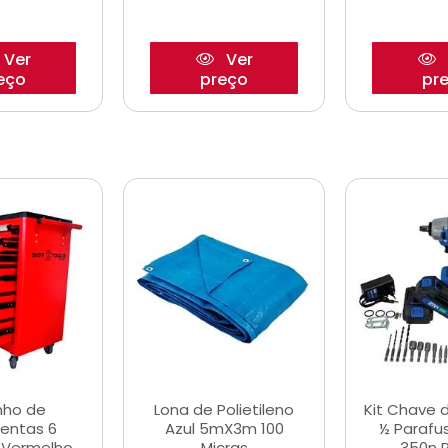
Ver
Ver
eço
preço
pr
nho de
Lona de Polietileno
Kit Chave 
entas 6
Azul 5mX3m 100
½ Parafu
 Vermelho
Micras
350n 