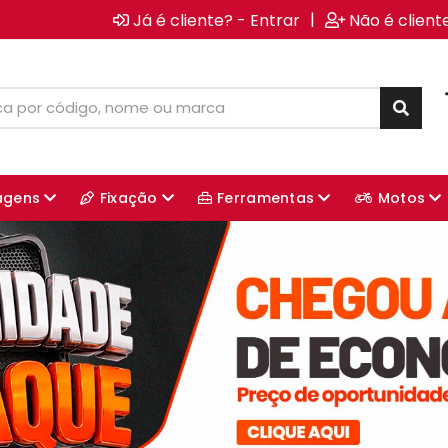
|
Já é cliente? - Entrar
Não é client
agens
Fixação
Ferramentas
Motos