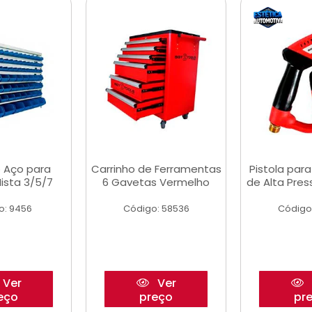
 Aço para
Carrinho de Ferramentas
Pistola par
ista 3/5/7
6 Gavetas Vermelho
de Alta Pre
o: 9456
Código: 58536
Código
Ver
Ver
eço
preço
pr