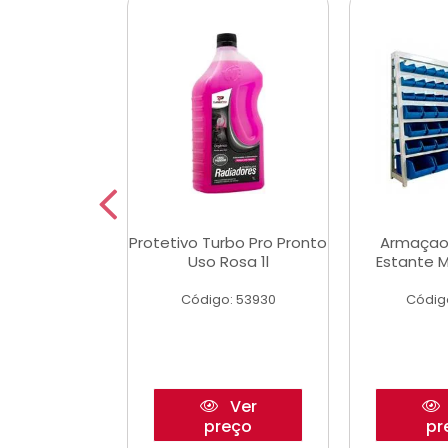
Multimec X3
Protetivo Turbo Pro Pronto
Armaçao
Uso Rosa 1l
Estante M
o: 50273
Código: 53930
Códig
Ver
Ver
reço
preço
pr