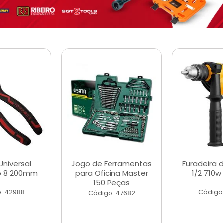
Universal
Jogo de Ferramentas
Furadeira 
o 8 200mm
para Oficina Master
1/2 710w
150 Peças
: 42988
Código
Código: 47682