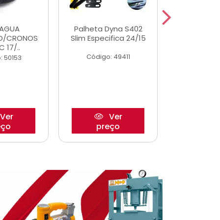
DAGUA
Palheta Dyna S402
Eixo P
O/CRONOS
Slim Especifica 24/15
Trambulad
C 17/..
05/
Código: 49411
: 50153
Código:
Ver
Ver
eço
preço
pre