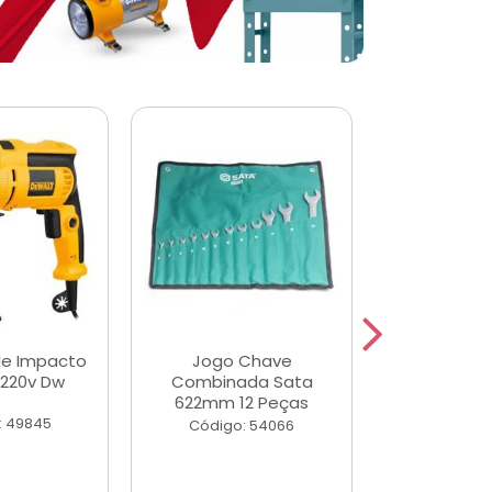
de Impacto
Jogo Chave
Jogo de Ch
 220v Dw
Combinada Sata
Longas e 
622mm 12 Peças
Peças
: 49845
Código: 54066
Código: