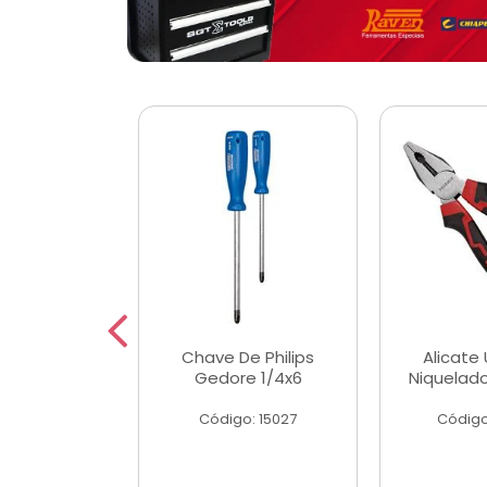
 Magnetica
Chave De Philips
Alicate 
ngular
Gedore 1/4x6
Niquelad
o: 56779
Código: 15027
Código