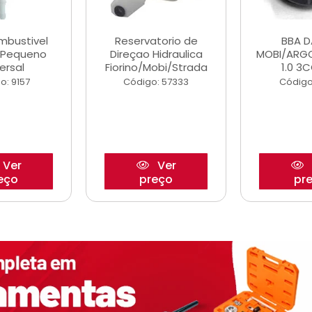
ombustivel
Reservatorio de
BBA 
o Pequeno
Direçao Hidraulica
MOBI/ARG
ersal
Fiorino/Mobi/Strada
1.0 3C
o: 9157
Código: 57333
Código
Ver
Ver
eço
preço
pr