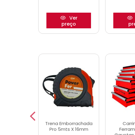
Ver
Ver
reço
preço
pr
De Corte
Trena Emborrachada
Carri
3/64x7/8
Pro 5mts X 16mm
Ferram
0x22,2mm
Gavetas