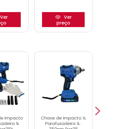
Ver
Ver
eço
preço
pre
de Impacto
Chave de Impacto ½
Jogo de C
sadeira ¼
Parafusadeira ¼ .
Fenda 
Pwr35k
350nm Pwr35
S3800