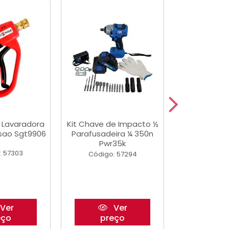
a Lavaradora
Kit Chave de Impacto ½
Adesivo Epox
ssao Sgt9906
Parafusadeira ¼ 350n
Transp.
Pwr35k
: 57303
Código:
Código: 57294
Ver
Ver
eço
preço
pre