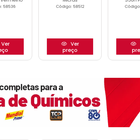
: 58536
Código: 58512
Código
Ver
Ver
eço
preço
pr