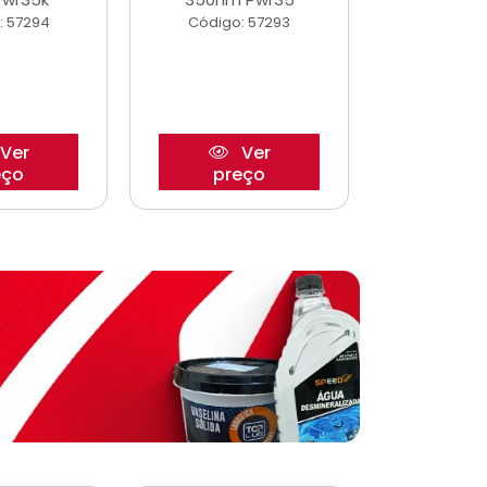
: 57294
Código: 57293
Código:
Ver
Ver
eço
preço
pre