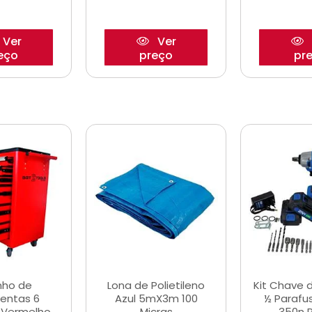
Ver
Ver
eço
preço
pr
nho de
Lona de Polietileno
Kit Chave 
entas 6
Azul 5mX3m 100
½ Parafu
 Vermelho
Micras
350n 