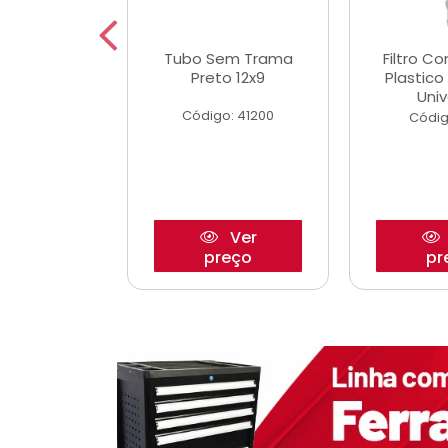
dro Roda
Tubo Sem Trama
Filtro C
,63mm
Preto 12x9
Plastic
o/Strada
Univ
Código: 41200
o: 27880
Códig
Ver
Ver
reço
preço
pr