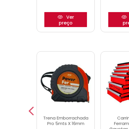
Ver
Ver
reço
preço
pr
De Corte
Trena Emborrachada
Carri
3/64x7/8
Pro 5mts X 16mm
Ferram
0x22,2mm
Gavetas