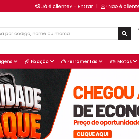
|
Já é cliente? - Entrar
Não é client
agens
Fixação
Ferramentas
Motos