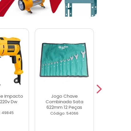
de Impacto
Jogo Chave
Jogo de Ch
 220v Dw
Combinada Sata
Longas e 
622mm 12 Peças
Peças
: 49845
Código: 54066
Código: