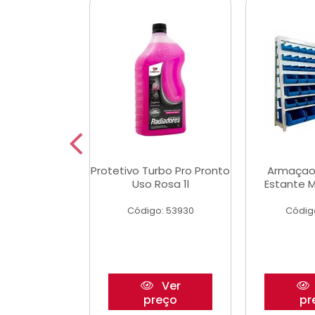
Multimec X3
Protetivo Turbo Pro Pronto
Armaçao
Uso Rosa 1l
Estante M
o: 50273
Código: 53930
Códig
Ver
Ver
reço
preço
pr