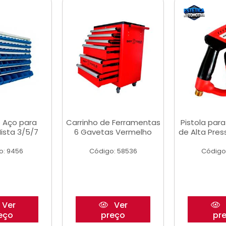
 Aço para
Carrinho de Ferramentas
Pistola par
ista 3/5/7
6 Gavetas Vermelho
de Alta Pre
o: 9456
Código: 58536
Código
Ver
Ver
eço
preço
pr