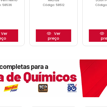
: 58536
Código: 58512
Código
Ver
Ver
eço
preço
pr