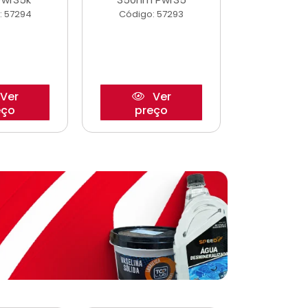
: 57294
Código: 57293
Código:
Ver
Ver
eço
preço
pre