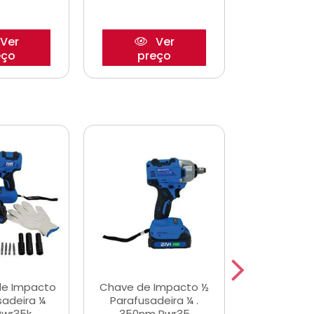
Ver
Ver
eço
preço
pre
de Impacto
Chave de Impacto ½
Jogo de C
sadeira ¼
Parafusadeira ¼ .
Fenda 
Pwr35k
350nm Pwr35
S3800