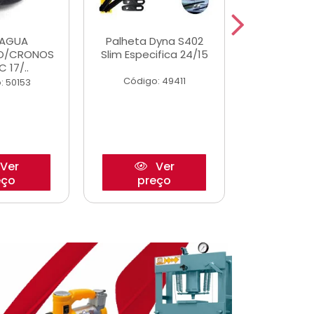
DAGUA
Palheta Dyna S402
Eixo P
O/CRONOS
Slim Especifica 24/15
Trambulad
C 17/..
05/
Código: 49411
: 50153
Código:
Ver
Ver
eço
preço
pre