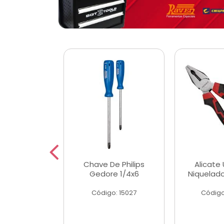
 Magnetica
Chave De Philips
Alicate 
ngular
Gedore 1/4x6
Niquelad
o: 56779
Código: 15027
Código