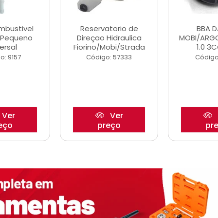
ombustivel
Reservatorio de
BBA 
o Pequeno
Direçao Hidraulica
MOBI/ARG
ersal
Fiorino/Mobi/Strada
1.0 3C
o: 9157
Código: 57333
Código
Ver
Ver
eço
preço
pr