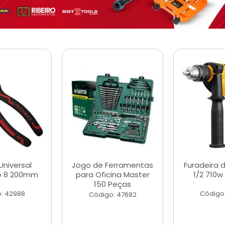
Universal
Jogo de Ferramentas
Furadeira 
o 8 200mm
para Oficina Master
1/2 710w
150 Peças
: 42988
Código
Código: 47682