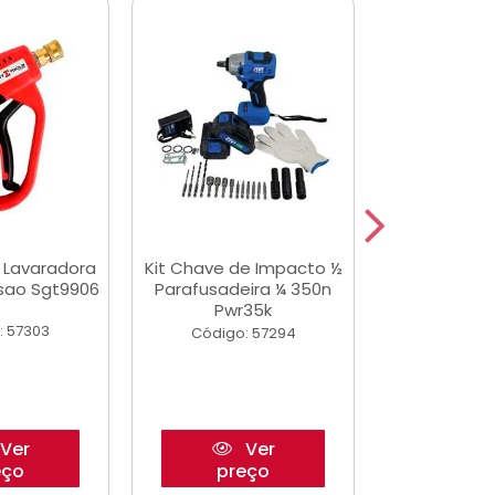
a Lavaradora
Kit Chave de Impacto ½
Adesivo Epox
ssao Sgt9906
Parafusadeira ¼ 350n
Transp.
Pwr35k
: 57303
Código:
Código: 57294
Ver
Ver
eço
preço
pre