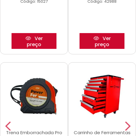
Código: 15027
Código: 42988
Ver
Ver
preço
preço
Trena Emborrachada Pro
Carrinho de Ferramentas