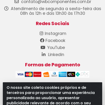
contato@wbcomponentes.com.br
Atendimento de segunda a sexta-feira das
08h às 12h e das 13h30 às 17h30
Redes Sociais
Instagram
Facebook
YouTube
Linkedin
Formas de Pagamento
O nosso site coleta cookies próprios e de
terceiros para proporcionar uma experiência
WB Componentes Automotivos LTDA - CNPJ
personalizada ao usuário, apresentar
08.528.393/0001-12 - Rua do Níquel, 667 - Parque
publicidade relevante de acordo com o seu
Oeste Industrial, Goiânia/GO - CEP 74375-660