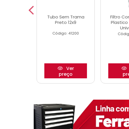
dro Roda
Tubo Sem Trama
Filtro C
,63mm
Preto 12x9
Plastic
o/Strada
Univ
Código: 41200
o: 27880
Códig
Ver
Ver
reço
preço
pr