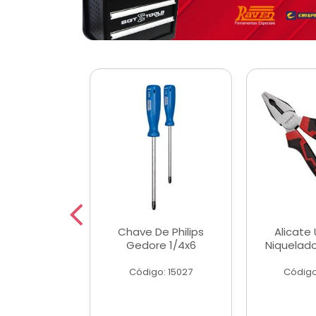
 Magnetica
Chave De Philips
Alicate 
ngular
Gedore 1/4x6
Niquelad
o: 56779
Código: 15027
Código