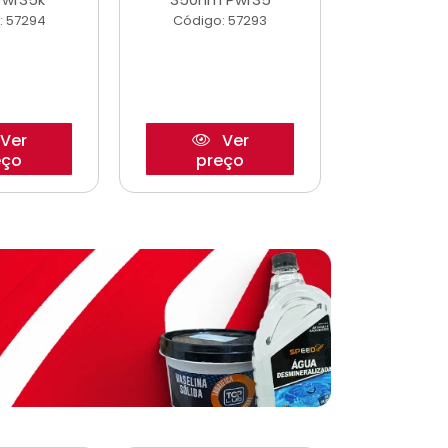
: 57294
Código: 57293
Código:
Ver
Ver
eço
preço
pre