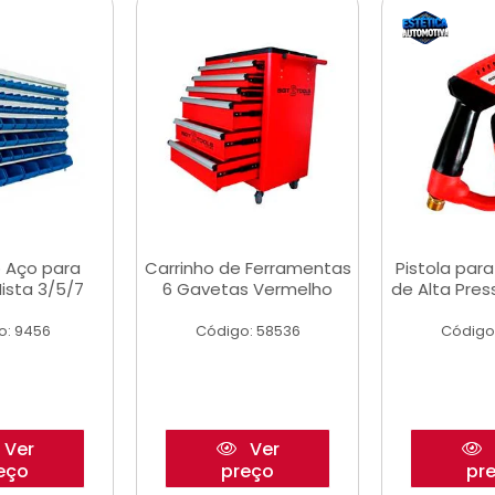
 Aço para
Carrinho de Ferramentas
Pistola par
ista 3/5/7
6 Gavetas Vermelho
de Alta Pre
o: 9456
Código: 58536
Código
Ver
Ver
eço
preço
pr