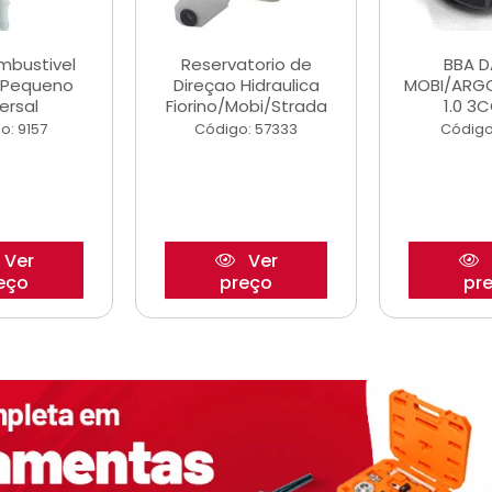
ombustivel
Reservatorio de
BBA 
o Pequeno
Direçao Hidraulica
MOBI/ARG
ersal
Fiorino/Mobi/Strada
1.0 3C
o: 9157
Código: 57333
Código
Ver
Ver
eço
preço
pr