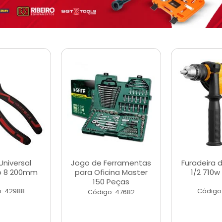
Universal
Jogo de Ferramentas
Furadeira 
o 8 200mm
para Oficina Master
1/2 710w
150 Peças
: 42988
Código
Código: 47682