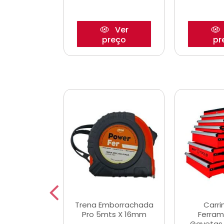
Ver
Ver
reço
preço
pr
De Corte
Trena Emborrachada
Carri
3/64x7/8
Pro 5mts X 16mm
Ferram
0x22,2mm
Gavetas