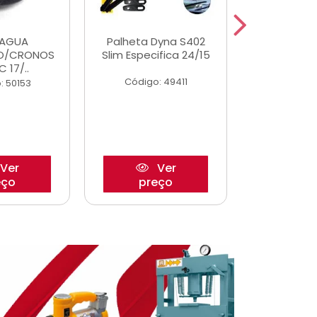
DAGUA
Palheta Dyna S402
Eixo P
O/CRONOS
Slim Especifica 24/15
Trambulad
C 17/..
05/
Código: 49411
: 50153
Código:
Ver
Ver
eço
preço
pre