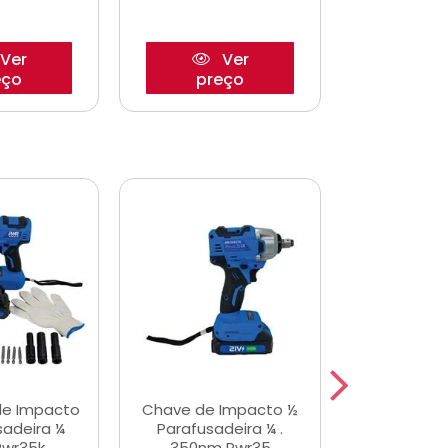
Ver
Ver
eço
preço
pre
de Impacto
Chave de Impacto ½
Jogo de C
sadeira ¼
Parafusadeira ¼ .
Fenda 
Pwr35k
350nm Pwr35
S3800