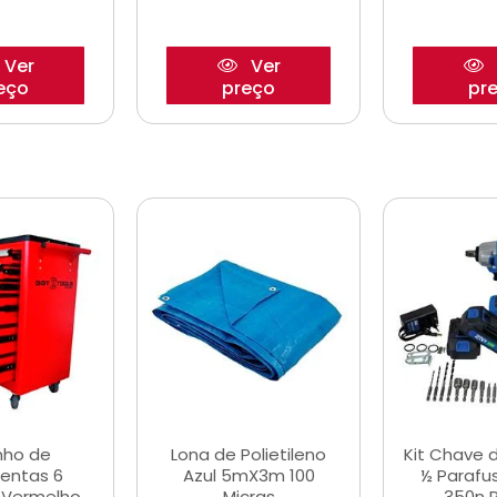
Ver
Ver
eço
preço
pr
nho de
Lona de Polietileno
Kit Chave 
entas 6
Azul 5mX3m 100
½ Parafu
 Vermelho
Micras
350n 