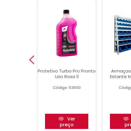
Multimec X3
Protetivo Turbo Pro Pronto
Armaçao
Uso Rosa 1l
Estante M
o: 50273
Código: 53930
Códig
Ver
Ver
reço
preço
pr