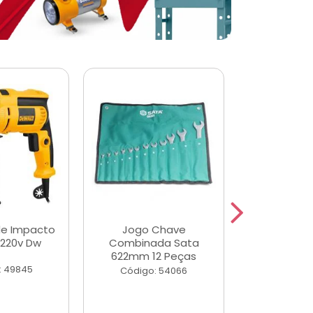
de Impacto
Jogo Chave
Jogo de Ch
 220v Dw
Combinada Sata
Longas e 
622mm 12 Peças
Peças
: 49845
Código: 54066
Código: