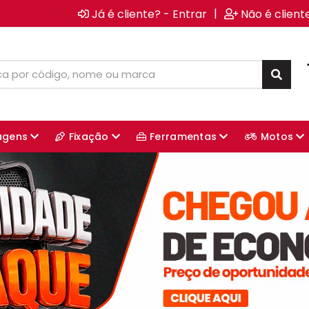
|
Já é cliente? - Entrar
Não é client
agens
Fixação
Ferramentas
Motos