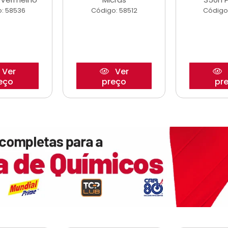
: 58536
Código: 58512
Código
Ver
Ver
eço
preço
pr