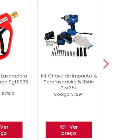
a Lavaradora
Kit Chave de Impacto ½
Adesivo Epox
ssao Sgt9906
Parafusadeira ¼ 350n
Transp.
Pwr35k
: 57303
Código:
Código: 57294
Ver
Ver
eço
preço
pre