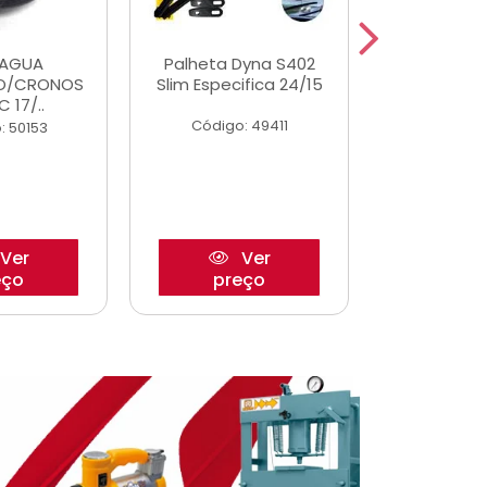
DAGUA
Palheta Dyna S402
Eixo P
O/CRONOS
Slim Especifica 24/15
Trambulad
C 17/..
05/
Código: 49411
: 50153
Código:
Ver
Ver
eço
preço
pre