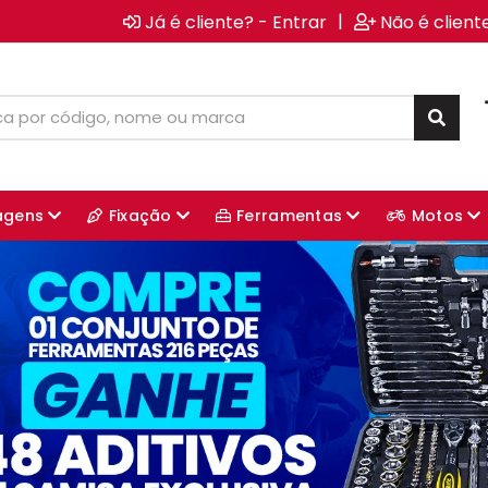
|
Já é cliente? - Entrar
Não é client
agens
Fixação
Ferramentas
Motos