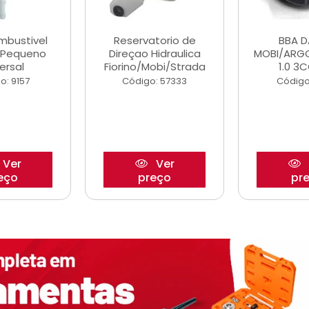
ombustivel
Reservatorio de
BBA 
o Pequeno
Direçao Hidraulica
MOBI/ARG
ersal
Fiorino/Mobi/Strada
1.0 3C
o: 9157
Código: 57333
Código
Ver
Ver
eço
preço
pr