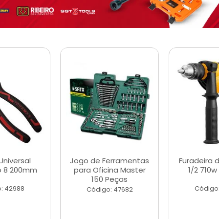
Universal
Jogo de Ferramentas
Furadeira 
o 8 200mm
para Oficina Master
1/2 710w
150 Peças
: 42988
Código
Código: 47682