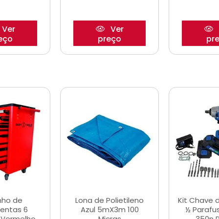
Ver
Ver
eço
preço
pr
nho de
Lona de Polietileno
Kit Chave 
entas 6
Azul 5mX3m 100
½ Parafu
 Vermelho
Micras
350n 