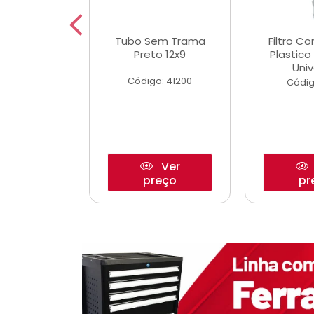
dro Roda
Tubo Sem Trama
Filtro C
,63mm
Preto 12x9
Plastic
o/Strada
Univ
Código: 41200
o: 27880
Códig
Ver
Ver
reço
preço
pr