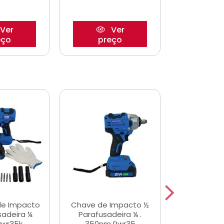
Ver
Ver
eço
preço
pre
de Impacto
Chave de Impacto ½
Jogo de C
sadeira ¼
Parafusadeira ¼ .
Fenda 
Pwr35k
350nm Pwr35
S3800