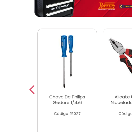
 Magnetica
Chave De Philips
Alicate 
ngular
Gedore 1/4x6
Niquelad
o: 56779
Código: 15027
Código