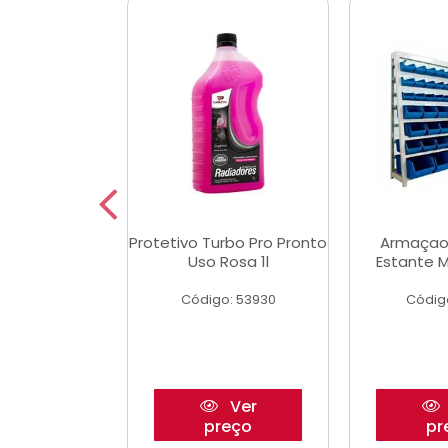
Multimec X3
Protetivo Turbo Pro Pronto
Armaçao
Uso Rosa 1l
Estante M
o: 50273
Código: 53930
Códig
Ver
Ver
reço
preço
pr