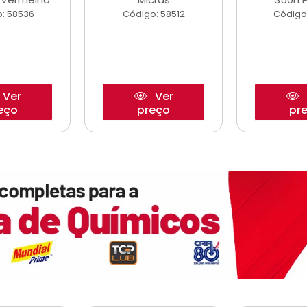
: 58536
Código: 58512
Código
Ver
Ver
eço
preço
pr