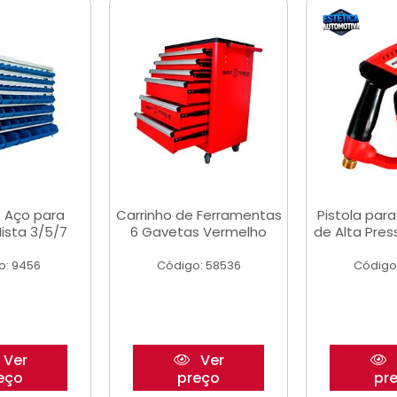
 Aço para
Carrinho de Ferramentas
Pistola par
ista 3/5/7
6 Gavetas Vermelho
de Alta Pre
o: 9456
Código: 58536
Código
Ver
Ver
eço
preço
pr