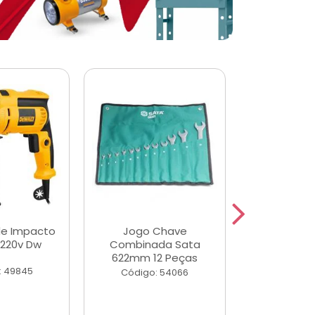
de Impacto
Jogo Chave
Jogo de Ch
 220v Dw
Combinada Sata
Longas e 
622mm 12 Peças
Peças
: 49845
Código: 54066
Código: