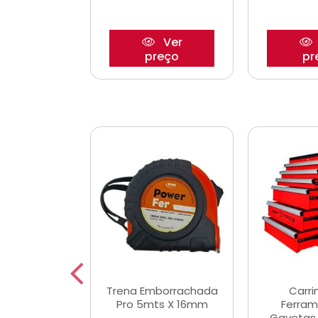
Ver
Ver
reço
preço
pr
De Corte
Trena Emborrachada
Carri
3/64x7/8
Pro 5mts X 16mm
Ferram
0x22,2mm
Gavetas