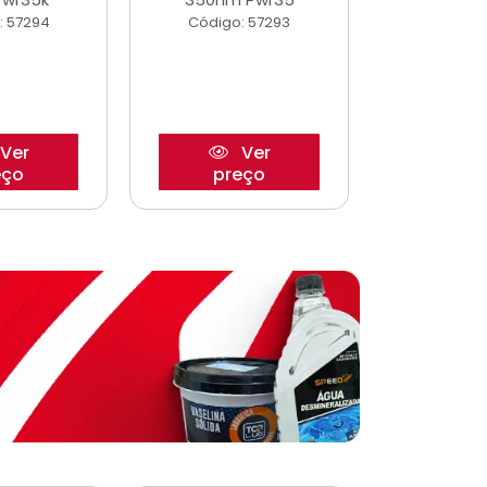
: 57294
Código: 57293
Código:
Ver
Ver
eço
preço
pre