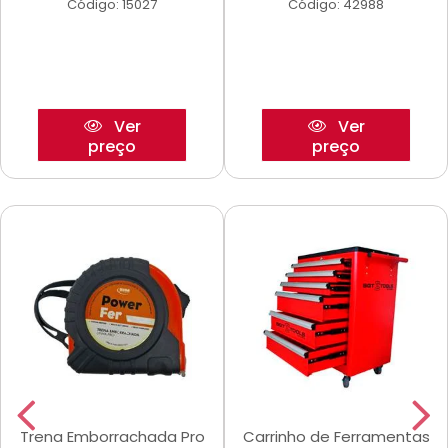
Código: 15027
Código: 42988
Ver
Ver
preço
preço
Trena Emborrachada Pro
Carrinho de Ferramentas