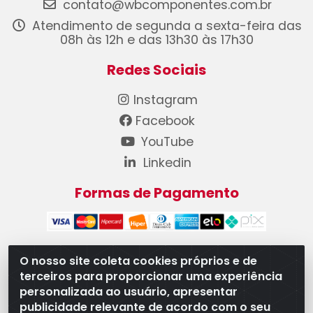
contato@wbcomponentes.com.br
Atendimento de segunda a sexta-feira das
08h às 12h e das 13h30 às 17h30
Redes Sociais
Instagram
Facebook
YouTube
Linkedin
Formas de Pagamento
O nosso site coleta cookies próprios e de
terceiros para proporcionar uma experiência
WB Componentes Automotivos LTDA - CNPJ
personalizada ao usuário, apresentar
08.528.393/0001-12 - Rua do Níquel, 667 - Parque
publicidade relevante de acordo com o seu
Oeste Industrial, Goiânia/GO - CEP 74375-660