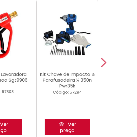
a Lavaradora
Kit Chave de Impacto ½
Jogo De Ferr
ssao Sgt9906
Parafusadeira ¼ 350n
Master 178 
Pwr35k
Ofic
: 57303
Código: 57294
Código:
Ver
Ver
eço
preço
pre