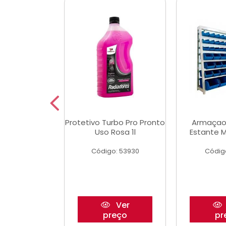
aulico Garrafa
Protetivo Turbo Pro Pronto
Armaçao
 Toneladas
Uso Rosa 1l
Estante M
o: 51655
Código: 53930
Códig
Ver
Ver
reço
preço
pr