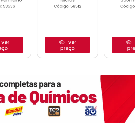
: 58536
Código: 58512
Código
Ver
Ver
eço
preço
pr