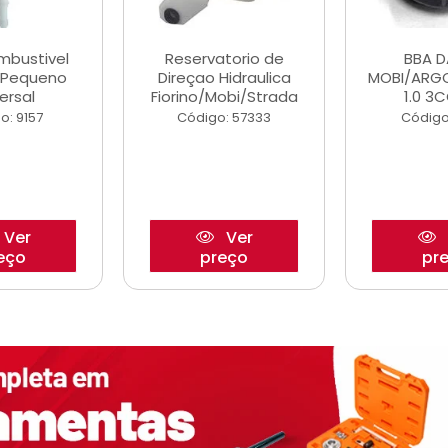
ombustivel
Reservatorio de
BBA 
o Pequeno
Direçao Hidraulica
MOBI/ARG
ersal
Fiorino/Mobi/Strada
1.0 3C
o: 9157
Código: 57333
Código
Ver
Ver
eço
preço
pr