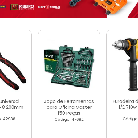
Universal
Jogo de Ferramentas
Furadeira 
o 8 200mm
para Oficina Master
1/2 710w
150 Peças
: 42988
Código
Código: 47682