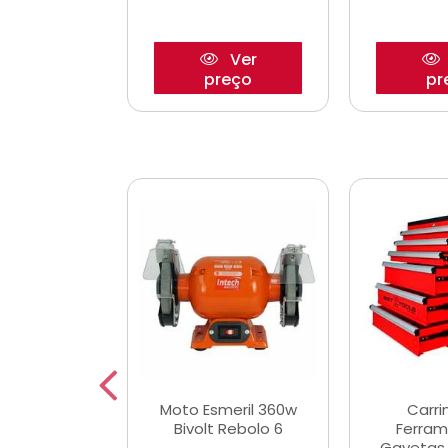
Ver
Ver
reço
preço
pr
e Chaves
Moto Esmeril 360w
Carri
ais Curtas
Bivolt Rebolo 6
Ferram
12mm com 9
Gavetas