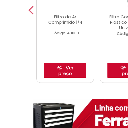
etor iwp176
Filtro de Ar
Filtro C
 1.0 05/
Comprimido 1/4
Plastic
Univ
o: 28425
Código: 43083
Códig
Ver
Ver
reço
preço
pr