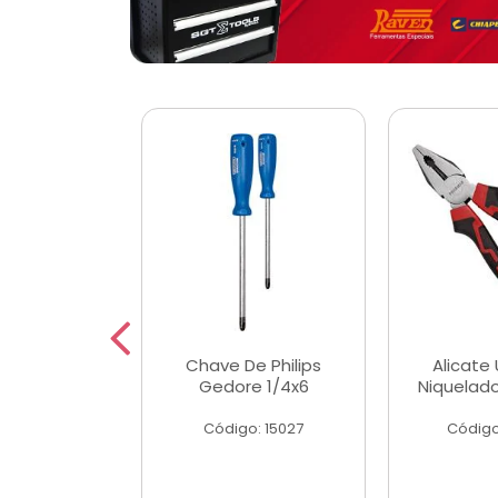
 Magnetica
Chave De Philips
Alicate 
ngular
Gedore 1/4x6
Niquelad
o: 56779
Código: 15027
Código