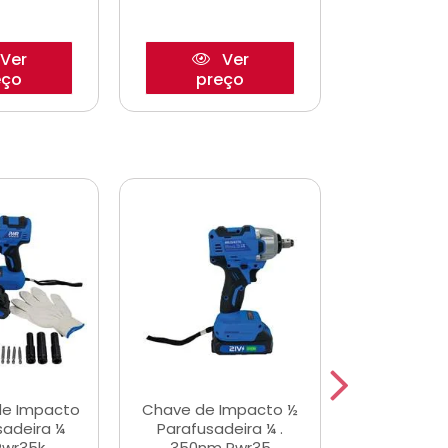
Ver
Ver
eço
preço
pre
de Impacto
Chave de Impacto ½
Jogo de C
sadeira ¼
Parafusadeira ¼ .
Fenda 
Pwr35k
350nm Pwr35
S3800