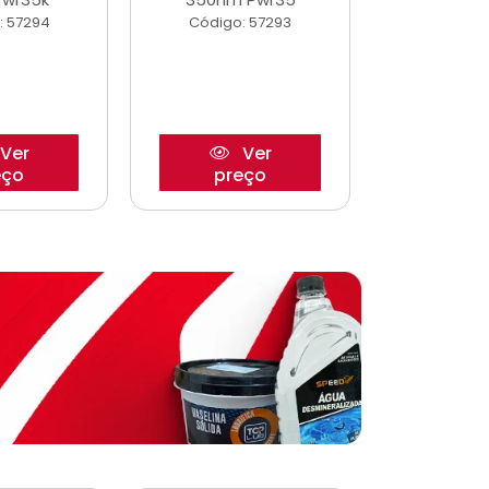
: 57294
Código: 57293
Código:
Ver
Ver
eço
preço
pre