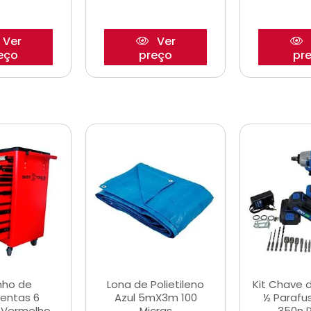
Ver
Ver
eço
preço
pr
nho de
Lona de Polietileno
Kit Chave 
entas 6
Azul 5mX3m 100
½ Parafu
 Vermelho
Micras
350n 