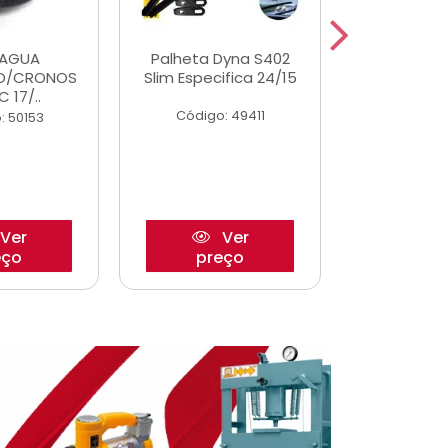
DAGUA
Palheta Dyna S402
Tapete U
O/CRONOS
Slim Especifica 24/15
Adaptad
C 17/..
Mode
Código: 49411
: 50153
Código:
Ver
Ver
eço
preço
pre