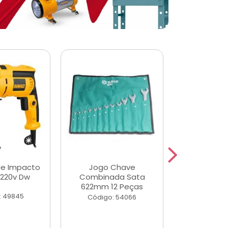
de Impacto
Jogo Chave
Jogo de Ch
 220v Dw
Combinada Sata
Longas e 
622mm 12 Peças
Peças
: 49845
Código: 54066
Código: