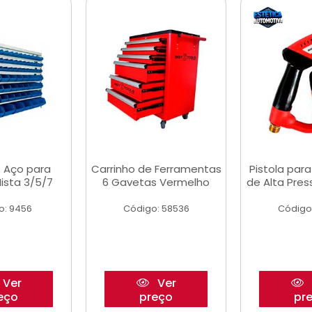
 Aço para
Carrinho de Ferramentas
Pistola par
ista 3/5/7
6 Gavetas Vermelho
de Alta Pre
o: 9456
Código: 58536
Código
Ver
Ver
eço
preço
pr