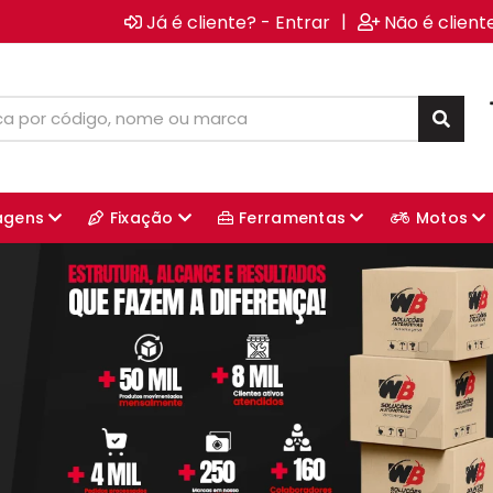
|
Já é cliente? - Entrar
Não é client
agens
Fixação
Ferramentas
Motos