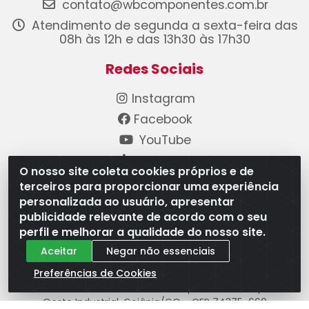
contato@wbcomponentes.com.br
Atendimento de segunda a sexta-feira das
08h às 12h e das 13h30 às 17h30
Redes Sociais
Instagram
Facebook
YouTube
Linkedin
O nosso site coleta cookies próprios e de
terceiros para proporcionar uma experiência
Formas de Pagamento
personalizada ao usuário, apresentar
publicidade relevante de acordo com o seu
perfil e melhorar a qualidade do nosso site.
Aceitar
Negar não essenciais
Preferências de Cookies
WB Componentes Automotivos LTDA - CNPJ
08.528.393/0001-12 - Rua do Níquel, 667 - Parque
Oeste Industrial, Goiânia/GO - CEP 74375-660