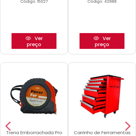
Código: 15027
Código: 42988
Ver
Ver
preço
preço
Trena Emborrachada Pro
Carrinho de Ferramentas