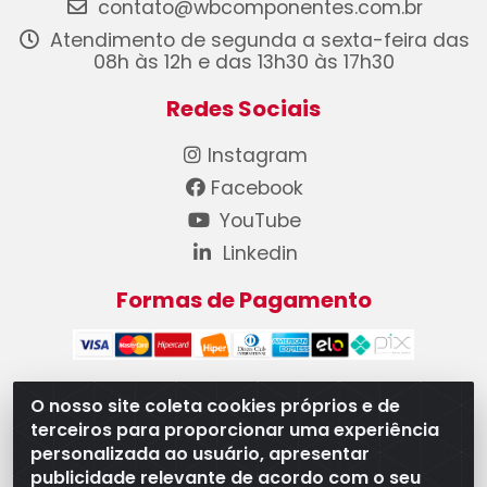
contato@wbcomponentes.com.br
Atendimento de segunda a sexta-feira das
08h às 12h e das 13h30 às 17h30
Redes Sociais
Instagram
Facebook
YouTube
Linkedin
Formas de Pagamento
O nosso site coleta cookies próprios e de
terceiros para proporcionar uma experiência
WB Componentes Automotivos LTDA - CNPJ
personalizada ao usuário, apresentar
08.528.393/0001-12 - Rua do Níquel, 667 - Parque
publicidade relevante de acordo com o seu
Oeste Industrial, Goiânia/GO - CEP 74375-660