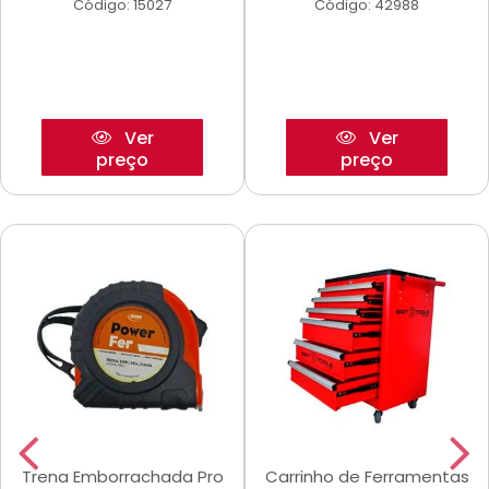
Código: 15027
Código: 42988
Ver
Ver
preço
preço
Trena Emborrachada Pro
Carrinho de Ferramentas