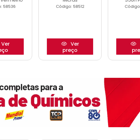
: 58536
Código: 58512
Código
Ver
Ver
eço
preço
pr