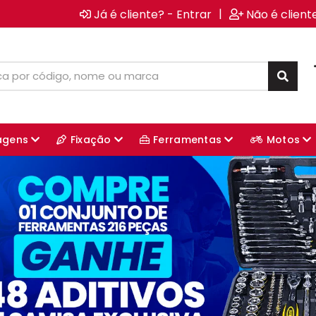
|
Já é cliente? - Entrar
Não é client
agens
Fixação
Ferramentas
Motos