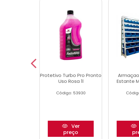
Multimec X3
Protetivo Turbo Pro Pronto
Armaçao
Uso Rosa 1l
Estante M
o: 50273
Código: 53930
Códig
Ver
Ver
reço
preço
pr