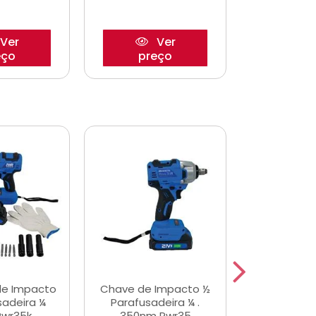
Ver
Ver
eço
preço
pre
de Impacto
Chave de Impacto ½
Jogo de C
sadeira ¼
Parafusadeira ¼ .
Fenda 
Pwr35k
350nm Pwr35
S3800