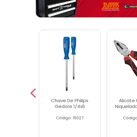
 Magnetica
Chave De Philips
Alicate 
ngular
Gedore 1/4x6
Niquelad
o: 56779
Código: 15027
Código