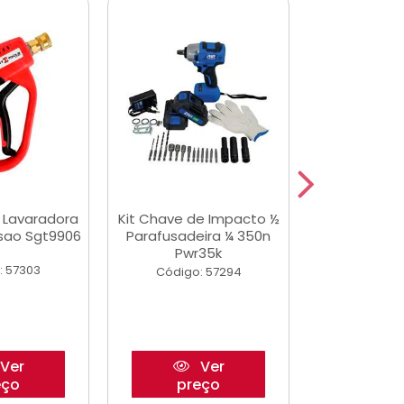
a Lavaradora
Kit Chave de Impacto ½
Adesivo Epox
ssao Sgt9906
Parafusadeira ¼ 350n
Transp.
Pwr35k
: 57303
Código:
Código: 57294
Ver
Ver
eço
preço
pre