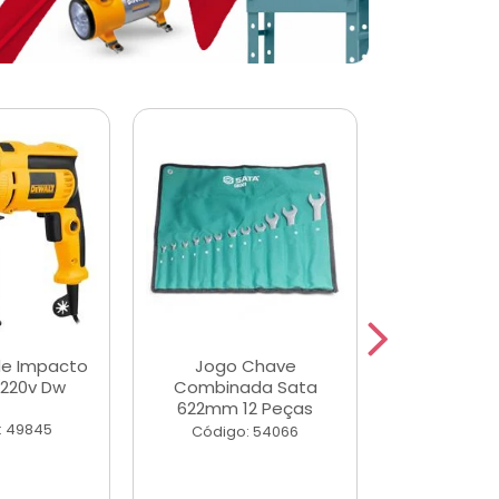
de Impacto
Jogo Chave
Jogo de Ch
 220v Dw
Combinada Sata
Longas e 
622mm 12 Peças
Peças
: 49845
Código: 54066
Código: