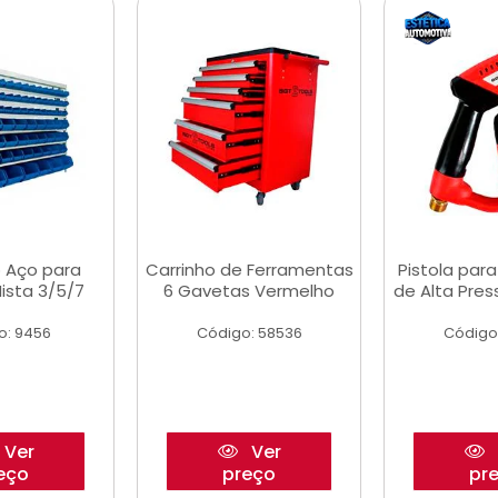
 Aço para
Carrinho de Ferramentas
Pistola par
ista 3/5/7
6 Gavetas Vermelho
de Alta Pre
o: 9456
Código: 58536
Código
Ver
Ver
eço
preço
pr