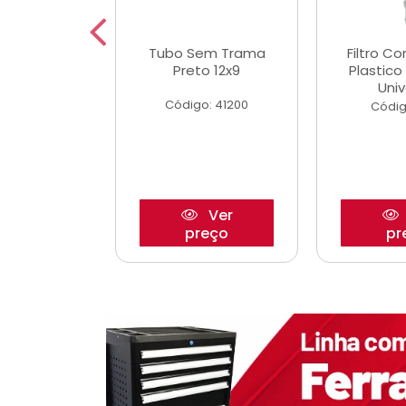
dro Roda
Tubo Sem Trama
Filtro C
,63mm
Preto 12x9
Plastic
o/Strada
Univ
Código: 41200
o: 27880
Códig
Ver
Ver
reço
preço
pr