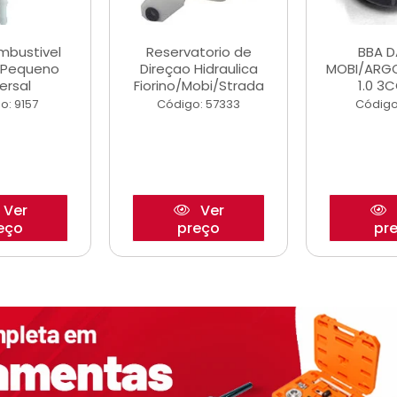
ombustivel
Reservatorio de
BBA 
o Pequeno
Direçao Hidraulica
MOBI/ARG
ersal
Fiorino/Mobi/Strada
1.0 3C
o: 9157
Código: 57333
Código
Ver
Ver
eço
preço
pr