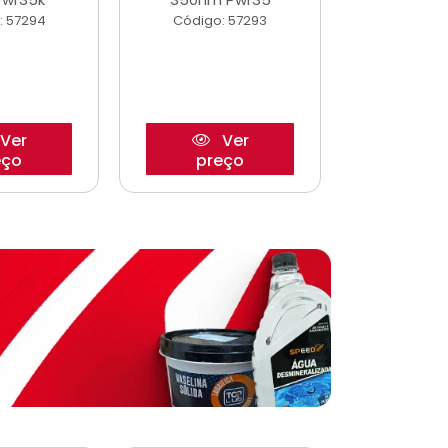
: 57294
Código: 57293
Código:
Ver
Ver
eço
preço
pre