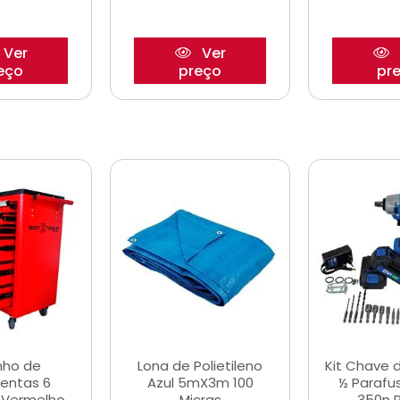
Ver
Ver
eço
preço
pr
nho de
Lona de Polietileno
Kit Chave 
entas 6
Azul 5mX3m 100
½ Parafu
 Vermelho
Micras
350n 