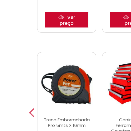
Ver
Ver
reço
preço
pr
De Corte
Trena Emborrachada
Carri
3/64x7/8
Pro 5mts X 16mm
Ferram
0x22,2mm
Gavetas