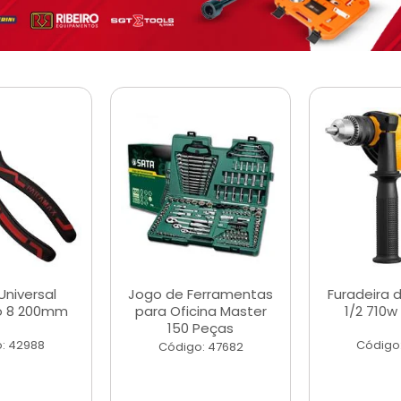
Universal
Jogo de Ferramentas
Furadeira 
o 8 200mm
para Oficina Master
1/2 710w
150 Peças
: 42988
Código
Código: 47682