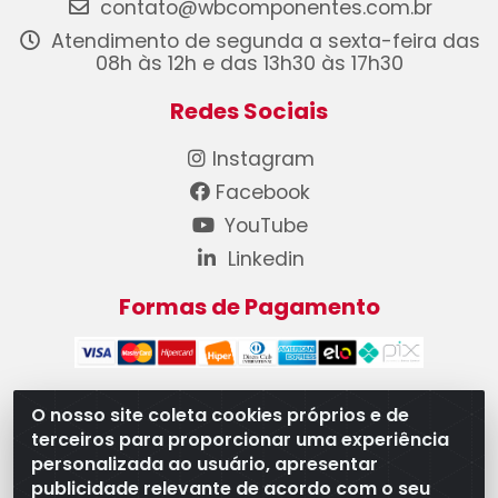
contato@wbcomponentes.com.br
Atendimento de segunda a sexta-feira das
08h às 12h e das 13h30 às 17h30
Redes Sociais
Instagram
Facebook
YouTube
Linkedin
Formas de Pagamento
O nosso site coleta cookies próprios e de
terceiros para proporcionar uma experiência
WB Componentes Automotivos LTDA - CNPJ
personalizada ao usuário, apresentar
08.528.393/0001-12 - Rua do Níquel, 667 - Parque
publicidade relevante de acordo com o seu
Oeste Industrial, Goiânia/GO - CEP 74375-660