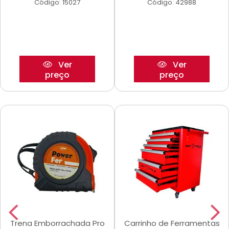
Código: 15027
Código: 42988
Ver
Ver
preço
preço
Trena Emborrachada Pro
Carrinho de Ferramentas