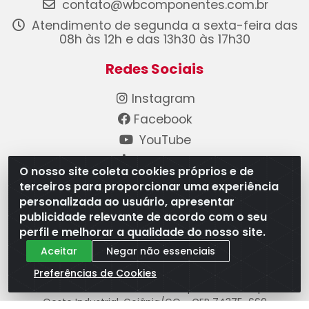
contato@wbcomponentes.com.br
Atendimento de segunda a sexta-feira das
08h às 12h e das 13h30 às 17h30
Redes Sociais
Instagram
Facebook
YouTube
Linkedin
O nosso site coleta cookies próprios e de
terceiros para proporcionar uma experiência
Formas de Pagamento
personalizada ao usuário, apresentar
publicidade relevante de acordo com o seu
perfil e melhorar a qualidade do nosso site.
Aceitar
Negar não essenciais
Preferências de Cookies
WB Componentes Automotivos LTDA - CNPJ
08.528.393/0001-12 - Rua do Níquel, 667 - Parque
Oeste Industrial, Goiânia/GO - CEP 74375-660