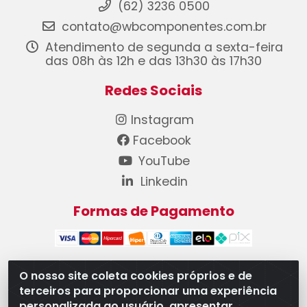
(62) 3236 0500
contato@wbcomponentes.com.br
Atendimento de segunda a sexta-feira
das 08h às 12h e das 13h30 às 17h30
Redes Sociais
Instagram
Facebook
YouTube
Linkedin
Formas de Pagamento
O nosso site coleta cookies próprios e de
terceiros para proporcionar uma experiência
WB Componentes Automotivos LTDA - CNPJ
personalizada ao usuário, apresentar
08.528.393/0001-12 - Rua do Níquel, 667 - Parque