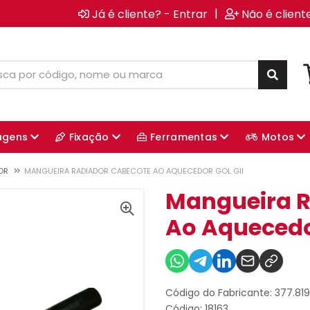
|
Já é cliente? - Entrar
Não é client
agens
Fixação
Ferramentas
Motos
OR
MANGUEIRA RADIADOR CABECOTE AO AQUECEDOR GOL GII
Mangueira R
Ao Aquecedor
Código do Fabricante: 377.819
Código: 18163