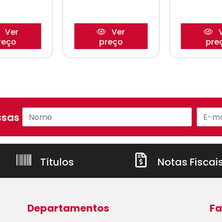
Ver
Ver
V
reço
preço
pre
sas ofertas!
Títulos
Notas Fiscai
Departamentos
Fa