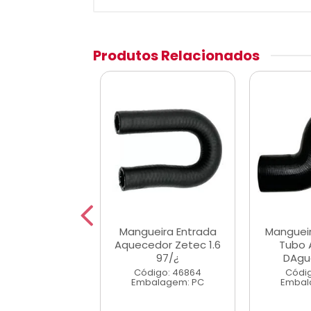
Produtos Relacionados
eira Radiador
Mangueira Entrada
Manguei
ior Corsa Vhc
Aquecedor Zetec 1.6
Tubo 
02/...
97/¿
DAgu
digo: 25510
Código: 46864
Códig
alagem: PC
Embalagem: PC
Embal