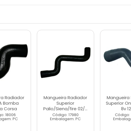
ra Radiador
Mangueira Radiador
Mangueira 
A Bomba
Superior
Superior On
a Corsa
Palio/Siena/fire 02/...
8v 12/
o: 18006
Código: 17980
Código:
agem: PC
Embalagem: PC
Embalag