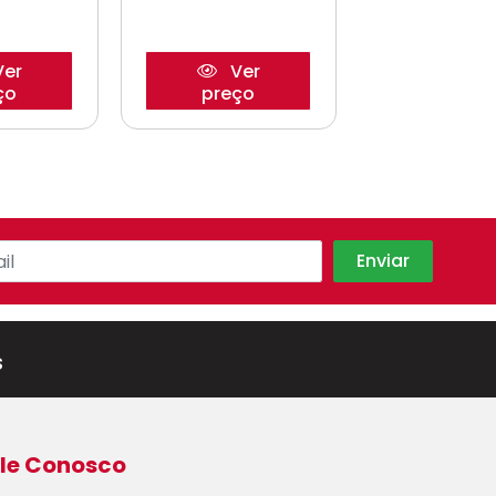
er
Ver
Ve
ço
preço
preço
s
le Conosco