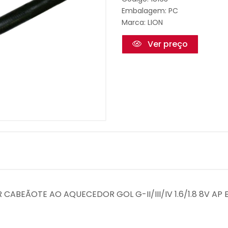
Embalagem: PC
Marca:
LION
Ver preço
CABEÃOTE AO AQUECEDOR GOL G-II/III/IV 1.6/1.8 8V AP EF