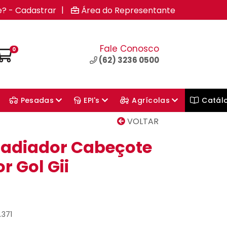
|
e? - Cadastrar
Área do Representante
Fale Conosco
0
(62) 3236 0500
Pesadas
EPI's
Agrícolas
Catál
VOLTAR
adiador Cabeçote
 Gol Gii
.371