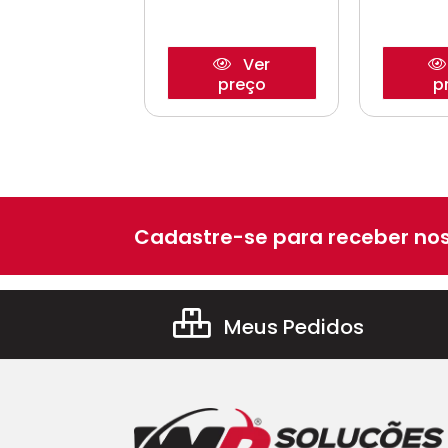
Ver
Ver
preço
preço
p
Cadastre-se para receber nos
Meus Pedidos