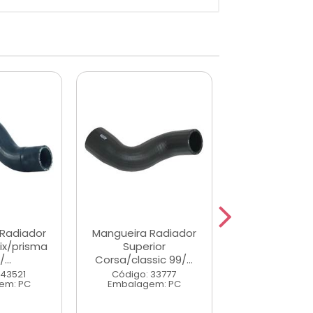
Radiador
Mangueira Radiador
Mangueira Ra
ix/prisma
Superior
Superior Cor
...
Corsa/classic 99/...
02/...
 43521
Código: 33777
Código: 25
em: PC
Embalagem: PC
Embalagem