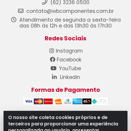
(62) 3236 0500
contato@wbcomponentes.com.br
Atendimento de segunda a sexta-feira
das 08h às 12h e das 13h30 às 17h30
Redes Sociais
Instagram
Facebook
YouTube
Linkedin
Formas de Pagamento
O nosso site coleta cookies próprios e de
terceiros para proporcionar uma experiência
WB Componentes Automotivos LTDA - CNPJ
personalizada ao usuário, apresentar
08.528.393/0001-12 - Rua do Níquel, 667 - Parque