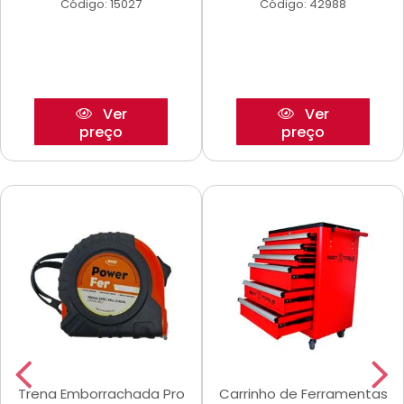
Código: 15027
Código: 42988
Ver
Ver
preço
preço
Trena Emborrachada Pro
Carrinho de Ferramentas