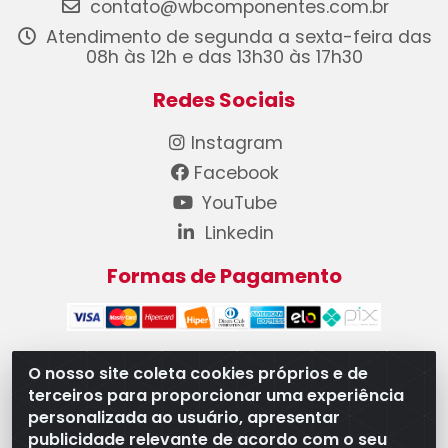
contato@wbcomponentes.com.br
Atendimento de segunda a sexta-feira das
08h às 12h e das 13h30 às 17h30
Redes Sociais
Instagram
Facebook
YouTube
Linkedin
Formas de Pagamento
O nosso site coleta cookies próprios e de
terceiros para proporcionar uma experiência
WB Componentes Automotivos LTDA - CNPJ
personalizada ao usuário, apresentar
08.528.393/0001-12 - Rua do Níquel, 667 - Parque
publicidade relevante de acordo com o seu
Oeste Industrial, Goiânia/GO - CEP 74375-660