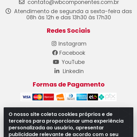
contato@wbcomponentes.com.br
Atendimento de segunda a sexta-feira das
08h às 12h e das 13h30 às 17h30
Redes Sociais
Instagram
Facebook
YouTube
Linkedin
Formas de Pagamento
O nosso site coleta cookies próprios e de
terceiros para proporcionar uma experiência
WB Componentes Automotivos LTDA - CNPJ
personalizada ao usuário, apresentar
08.528.393/0001-12 - Rua do Níquel, 667 - Parque
publicidade relevante de acordo com o seu
Oeste Industrial, Goiânia/GO - CEP 74375-660