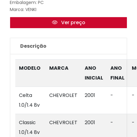
Embalagem: PC
Marca:
VENKI
Ver preço
Descrição
MODELO
MARCA
ANO
ANO
M
INICIAL
FINAL
Celta
CHEVROLET
2001
-
-
1.0/1.4 8v
Classic
CHEVROLET
2001
-
-
1.0/1.4 8v