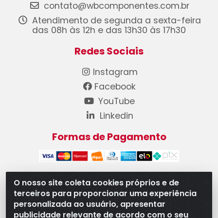
contato@wbcomponentes.com.br
Atendimento de segunda a sexta-feira
das 08h às 12h e das 13h30 às 17h30
Redes Sociais
Instagram
Facebook
YouTube
Linkedin
Formas de Pagamento
O nosso site coleta cookies próprios e de
terceiros para proporcionar uma experiência
WB Componentes Automotivos LTDA - CNPJ
personalizada ao usuário, apresentar
08.528.393/0001-12 - Rua do Níquel, 667 - Parque
publicidade relevante de acordo com o seu
Oeste Industrial, Goiânia/GO - CEP 74375-660