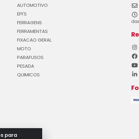
AUTOMOTIVO
EPI'S
das
FERRAGENS
FERRAMENTAS
Re
FIXACAO GERAL
MOTO
PARAFUSOS
PESADA
QUIMICOS
F
os para