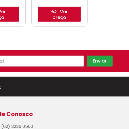
Ve
er
Ver
preço
ço
preço
s
le Conosco
(62) 3236 0500