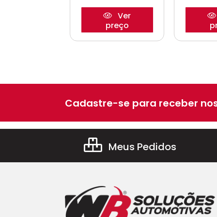
Ver
Ver
preço
preço
p
Cadastre-se para receber nos
Meus Pedidos