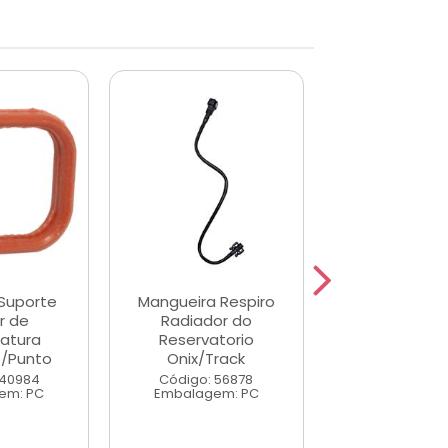
Suporte
Mangueira Respiro
Bujao Valv
r de
Radiador do
Termostatic Pa
atura
Reservatorio
16v
o/Punto
Onix/Track
Código: 39
Embalagem
 40984
Código: 56878
em: PC
Embalagem: PC