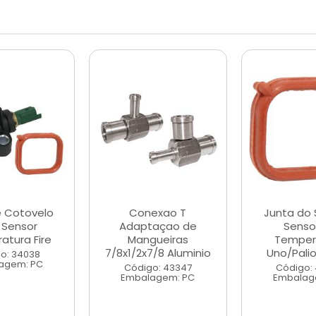
e Cotovelo
Conexao T
Junta do 
Sensor
Adaptaçao de
Senso
atura Fire
Mangueiras
Temper
7/8x1/2x7/8 Aluminio
Uno/Pali
o: 34038
agem: PC
Código: 43347
Código:
Embalagem: PC
Embalag