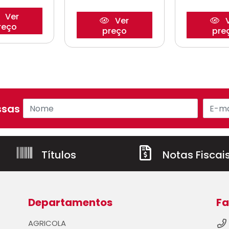
Ver
Ver
V
reço
preço
pre
sas ofertas!
Títulos
Notas Fiscai
Departamentos
Fa
AGRICOLA