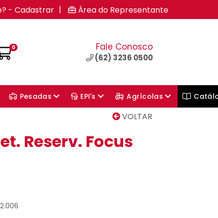
|
e? - Cadastrar
Área do Representante
Fale Conosco
0
(62) 3236 0500
Pesadas
EPI's
Agrícolas
Catál
VOLTAR
t. Reserv. Focus
12.006