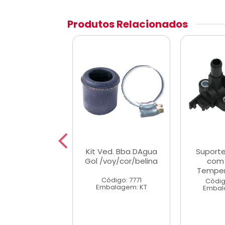
Produtos Relacionados
ao Valvula
Kit Ved. Bba DAgua
Suport
tatic Palio 1.6
Gol /voy/cor/belina
com 
16v
Temper
Código: 7771
digo: 39228
Códig
Embalagem: KT
alagem: KT
Embal