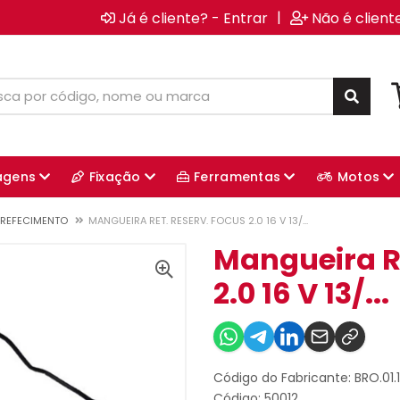
|
Já é cliente? - Entrar
Não é client
agens
Fixação
Ferramentas
Motos
RREFECIMENTO
MANGUEIRA RET. RESERV. FOCUS 2.0 16 V 13/...
Mangueira Re
2.0 16 V 13/...
Código do Fabricante: BRO.01.
Código: 50012