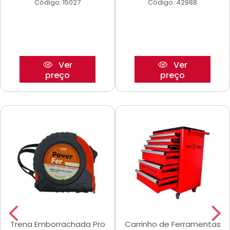
Código: 15027
Código: 42988
Ver
Ver
preço
preço
Trena Emborrachada Pro
Carrinho de Ferramentas