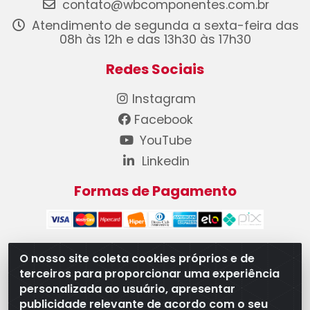
contato@wbcomponentes.com.br
Atendimento de segunda a sexta-feira das
08h às 12h e das 13h30 às 17h30
Redes Sociais
Instagram
Facebook
YouTube
Linkedin
Formas de Pagamento
O nosso site coleta cookies próprios e de
terceiros para proporcionar uma experiência
WB Componentes Automotivos LTDA - CNPJ
personalizada ao usuário, apresentar
08.528.393/0001-12 - Rua do Níquel, 667 - Parque
publicidade relevante de acordo com o seu
Oeste Industrial, Goiânia/GO - CEP 74375-660