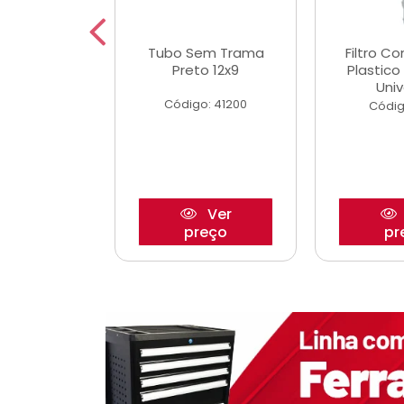
dro Roda
Tubo Sem Trama
Filtro C
,63mm
Preto 12x9
Plastic
o/Strada
Univ
Código: 41200
o: 27880
Códig
Ver
Ver
reço
preço
pr