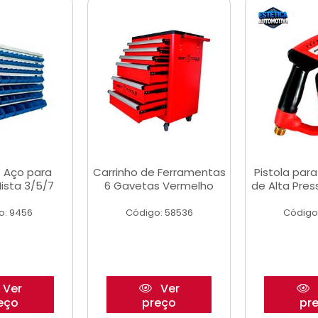
 Aço para
Carrinho de Ferramentas
Pistola par
ista 3/5/7
6 Gavetas Vermelho
de Alta Pre
o: 9456
Código: 58536
Código
Ver
Ver
eço
preço
pr