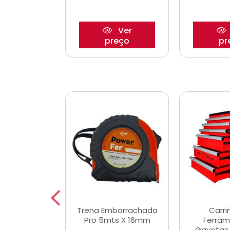
Ver
Ver
reço
preço
pr
De Corte
Trena Emborrachada
Carri
3/64x7/8
Pro 5mts X 16mm
Ferram
0x22,2mm
Gavetas