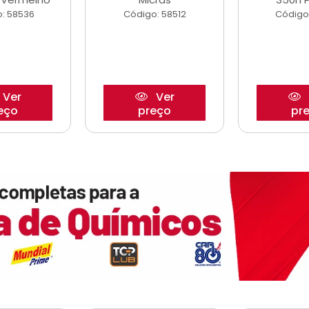
: 58536
Código: 58512
Código
Ver
Ver
eço
preço
pr