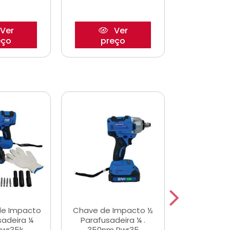
Ver
Ver
eço
preço
pre
de Impacto
Chave de Impacto ½
Jogo de C
sadeira ¼
Parafusadeira ¼ .
Fenda 
Pwr35k
350nm Pwr35
S3800