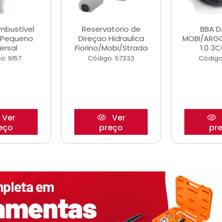
ombustivel
Reservatorio de
BBA 
o Pequeno
Direçao Hidraulica
MOBI/ARG
ersal
Fiorino/Mobi/Strada
1.0 3C
o: 9157
Código: 57333
Código
Ver
Ver
eço
preço
pr