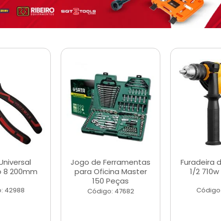
Universal
Jogo de Ferramentas
Furadeira 
o 8 200mm
para Oficina Master
1/2 710w
150 Peças
: 42988
Código
Código: 47682