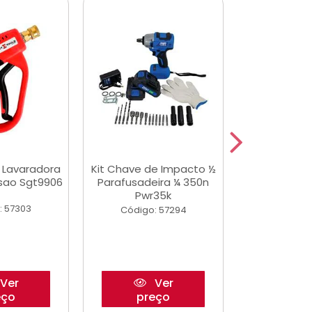
a Lavaradora
Kit Chave de Impacto ½
Adesivo Epox
ssao Sgt9906
Parafusadeira ¼ 350n
Transp.
Pwr35k
: 57303
Código:
Código: 57294
Ver
Ver
eço
preço
pre