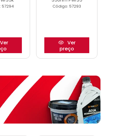
: 57294
Código: 57293
Código:
Ver
Ver
eço
preço
pre