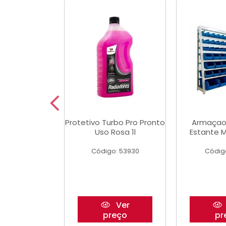
Multimec X3
Protetivo Turbo Pro Pronto
Armaçao
Uso Rosa 1l
Estante M
o: 50273
Código: 53930
Códig
Ver
Ver
reço
preço
pr