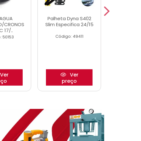
DAGUA
Palheta Dyna S402
Eixo P
O/CRONOS
Slim Especifica 24/15
Trambulad
C 17/..
05/
Código: 49411
: 50153
Código:
Ver
Ver
eço
preço
pre