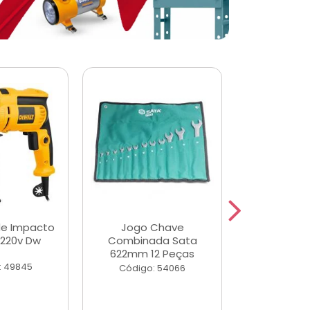
de Impacto
Jogo Chave
Jogo de Ch
 220v Dw
Combinada Sata
Longas e 
622mm 12 Peças
Peças
: 49845
Código: 54066
Código: