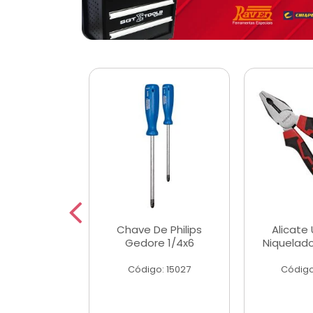
 Magnetica
Chave De Philips
Alicate 
ngular
Gedore 1/4x6
Niquelad
o: 56779
Código: 15027
Código