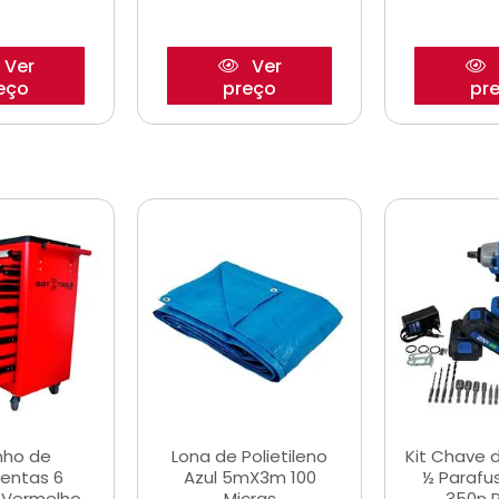
Ver
Ver
eço
preço
pr
nho de
Lona de Polietileno
Kit Chave 
entas 6
Azul 5mX3m 100
½ Parafu
 Vermelho
Micras
350n 