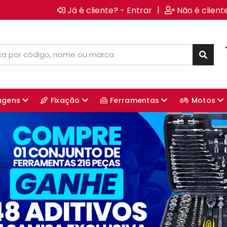
|
Já é cliente? - Entrar
Não é client
agens
Fixação
Ferramentas
Motos