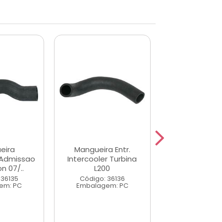
eira
Mangueira Entr.
Mangueira C
 Admissao
Intercooler Turbina
de Admissa
on 07/..
L200
Intercooler
 36135
Código: 36136
Código: 36
em: PC
Embalagem: PC
Embalagem