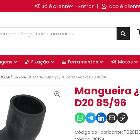
|
Já é cliente? - Entrar
Não é client
agens
Fixação
Ferramentas
Motos
OOLER/TURBINA
MANGUEIRA ¿S¿ TURBINA LACON D20 85/96
Mangueira ¿
D20 85/96
Código do Fabricante: 110201
Código: 36124