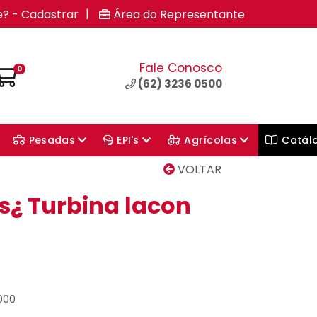
|
e? - Cadastrar
Área do Representante
Fale Conosco
0
(62) 3236 0500
Pesadas
EPI's
Agrícolas
Catál
VOLTAR
s¿ Turbina lacon
3000