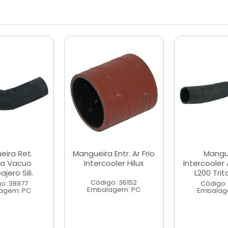
eira Ret.
Mangueira Entr. Ar Frio
Mangu
a Vacuo
Intercooler Hilux
Intercooler
jero Sili.
L200 Trit
Código: 36152
o: 38977
Código:
Embalagem: PC
agem: PC
Embalag