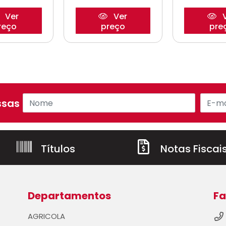
Ver
Ver
V
reço
preço
pre
sas ofertas!
Títulos
Notas Fiscai
Departamentos
Fa
AGRICOLA