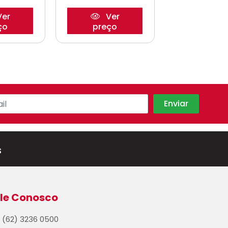
er
Ver
Ve
ço
preço
preço
s
le Conosco
(62) 3236 0500