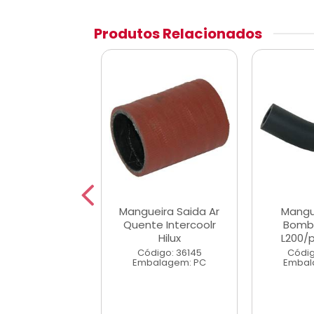
Produtos Relacionados
eira Coletor
Mangueira Saida Ar
Mangu
Admissao do
Quente Intercoolr
Bomb
ercooler S10
Hilux
L200/pa
digo: 36869
Código: 36145
Códig
alagem: PC
Embalagem: PC
Embal