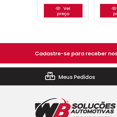
Ver
Ver
preço
preço
p
Cadastre-se para receber nos
Meus Pedidos