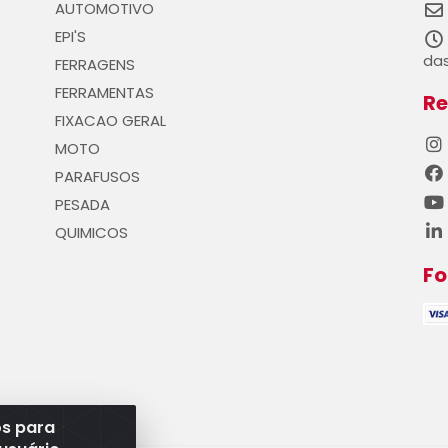
AUTOMOTIVO
EPI'S
das
FERRAGENS
FERRAMENTAS
Re
FIXACAO GERAL
MOTO
PARAFUSOS
PESADA
QUIMICOS
F
os para