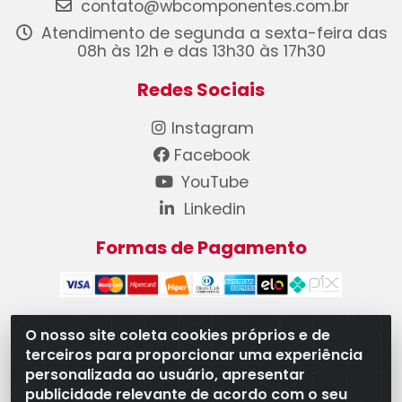
contato@wbcomponentes.com.br
Atendimento de segunda a sexta-feira das
08h às 12h e das 13h30 às 17h30
Redes Sociais
Instagram
Facebook
YouTube
Linkedin
Formas de Pagamento
O nosso site coleta cookies próprios e de
terceiros para proporcionar uma experiência
WB Componentes Automotivos LTDA - CNPJ
personalizada ao usuário, apresentar
08.528.393/0001-12 - Rua do Níquel, 667 - Parque
publicidade relevante de acordo com o seu
Oeste Industrial, Goiânia/GO - CEP 74375-660