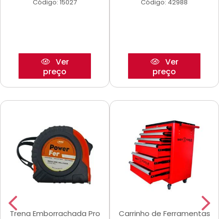
Código: 15027
Código: 42988
Ver
Ver
preço
preço
Trena Emborrachada Pro
Carrinho de Ferramentas