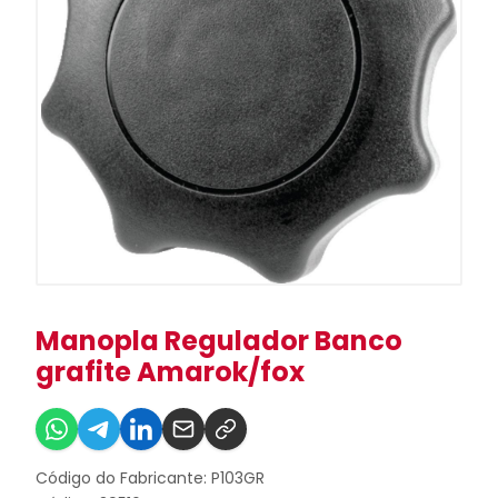
Manopla Regulador Banco
grafite Amarok/fox
Código do Fabricante: P103GR