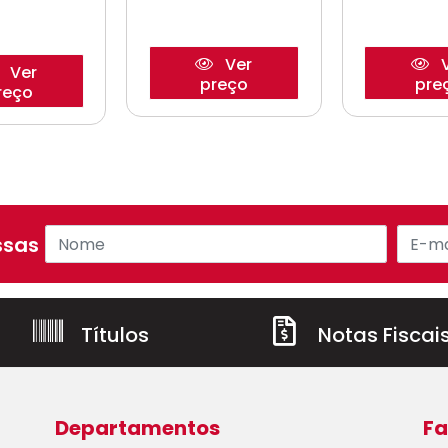
Ver
V
Ver
preço
pre
reço
sas ofertas!
Títulos
Notas Fiscai
Departamentos
Fa