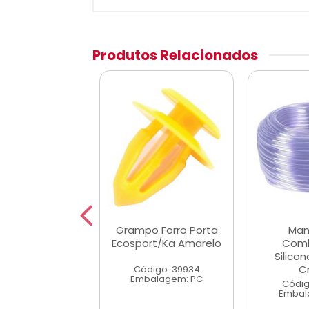
Produtos Relacionados
angueira
Grampo Forro Porta
Man
stivel Lonada
Ecosport/Ka Amarelo
Comb
0 X 12,00mm
Silico
Cr
Código: 39934
digo: 11063
Embalagem: PC
alagem: MT
Códig
Embal