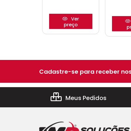
Ver
Ver
preço
preço
p
Cadastre-se para receber nos
Meus Pedidos