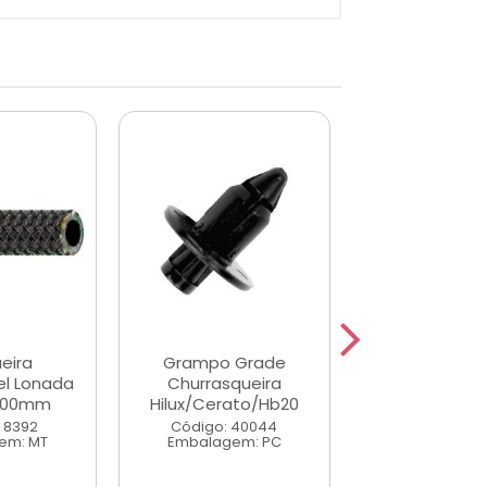
eira
Grampo Grade
Manguei
l Lonada
Churrasqueira
Combustivel 
0,00mm
Hilux/Cerato/Hb20
8,00 X 12,
 8392
Código: 40044
Código: 11
em: MT
Embalagem: PC
Embalagem