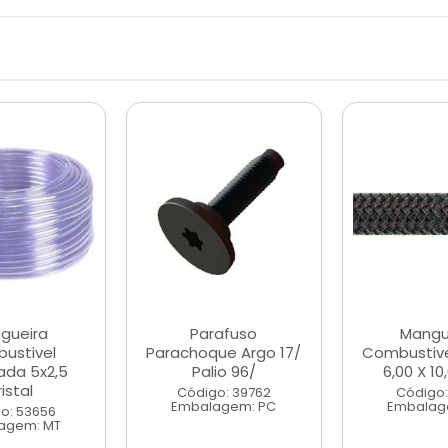
gueira
Parafuso
Mangu
ustivel
Parachoque Argo 17/
Combustive
nada 5x2,5
Palio 96/
6,00 X 1
istal
Código: 39762
Código:
Embalagem: PC
Embalag
o: 53656
agem: MT