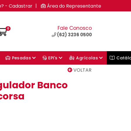
|
e? - Cadastrar
Área do Representante
Fale Conosco
0
(62) 3236 0500
Pesadas
EPI's
Agrícolas
Catál
VOLTAR
gulador Banco
corsa