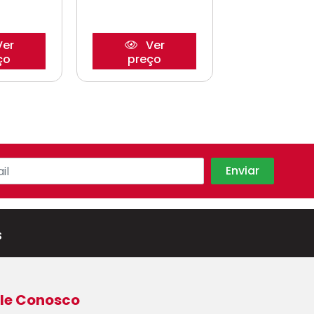
er
Ver
Ve
ço
preço
preço
s
le Conosco