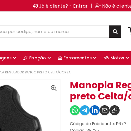
|
Já é cliente? - Entrar
Não é client
agens
Fixação
Ferramentas
Motos
LA REGULADOR BANCO PRETO CELTA/CORSA
Manopla Re
preto Celta/
Código do Fabricante: P67P
Código: 39725