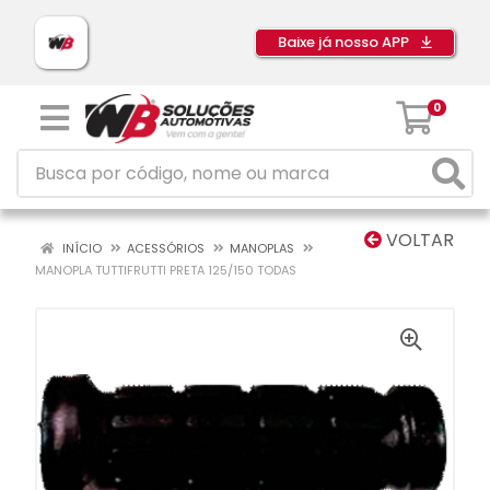
Baixe já nosso APP
0
VOLTAR
INÍCIO
ACESSÓRIOS
MANOPLAS
MANOPLA TUTTIFRUTTI PRETA 125/150 TODAS