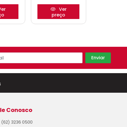
er
Ver
Ve
ço
preço
preço
s
le Conosco
(62) 3236 0500