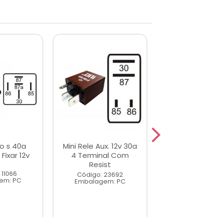
no s 40a
Mini Rele Aux. 12v 30a
Rele Auxilia
Fixar 12v
4 Terminal Com
30/40a 5 Te
Resist
Com Supo
 11066
Código: 23692
Código: 23
em: PC
Embalagem: PC
Embalagem