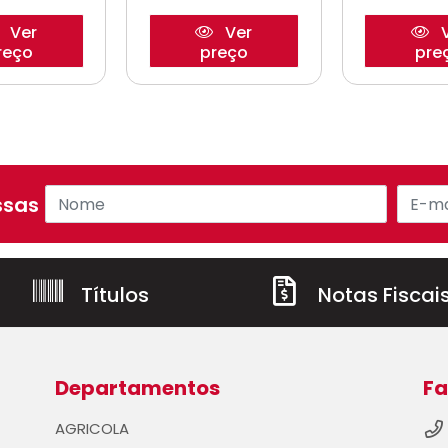
Ver
Ver
V
reço
preço
pre
sas ofertas!
Títulos
Notas Fiscai
Departamentos
Fa
AGRICOLA