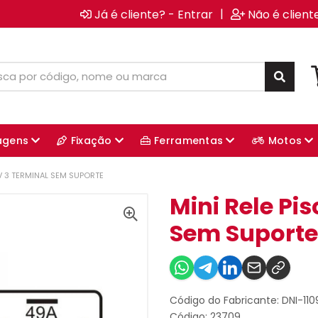
|
Já é cliente? - Entrar
Não é client
agens
Fixação
Ferramentas
Motos
2V 3 TERMINAL SEM SUPORTE
Mini Rele Pis
Sem Suporte
Código do Fabricante: DNI-110
Código: 23709