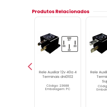
Produtos Relacionados
 Auxiliar 12v
Rele Auxiliar 12v 40a 4
Rele Auxil
a 5 Terminal
Terminais dni0102
Termi
m Suporte
Su
Código: 23688
digo: 23689
Códig
Embalagem: PC
alagem: PC
Embal