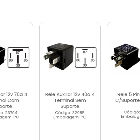
iar 12v 70a 4
Rele Auxiliar 12v 40a 4
Rele 5 Pi
nal Com
Terminal Sem
C/Suporte 
porte
Suporte
Código:
o: 23704
Código: 32985
Embalag
agem: PC
Embalagem: PC