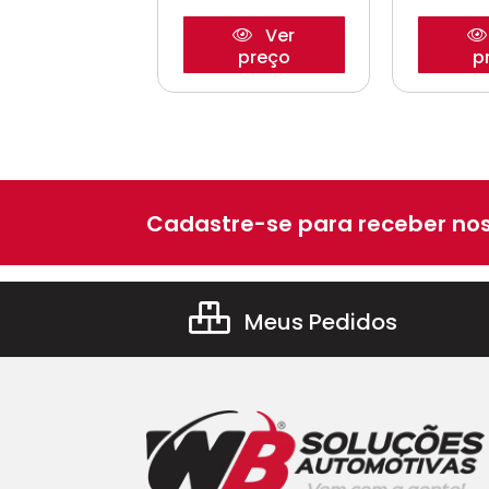
Ver
Ver
preço
preço
p
Cadastre-se para receber nos
Meus Pedidos