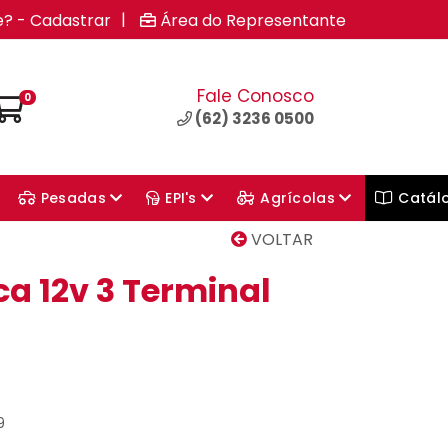
|
e? - Cadastrar
Área do Representante
Fale Conosco
0
(62) 3236 0500
Pesadas
EPI's
Agrícolas
Catál
VOLTAR
ca 12v 3 Terminal
9