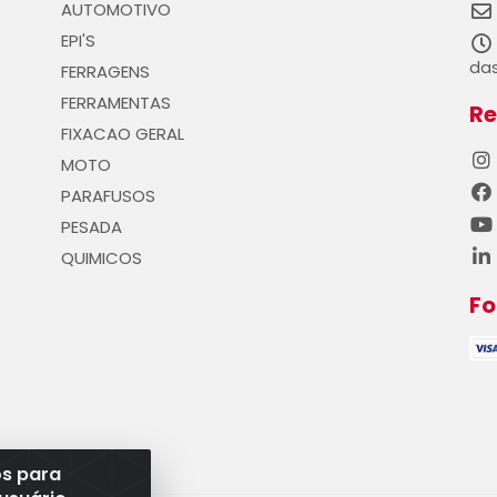
AUTOMOTIVO
EPI'S
das
FERRAGENS
FERRAMENTAS
Re
FIXACAO GERAL
MOTO
PARAFUSOS
PESADA
QUIMICOS
F
os para