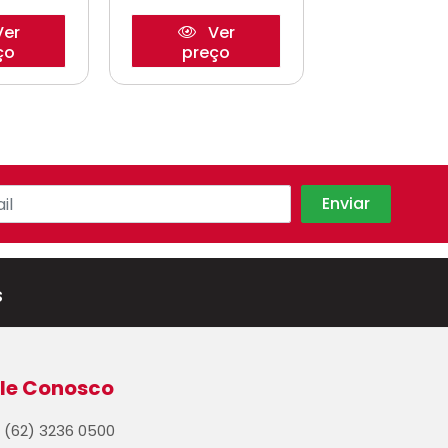
er
Ver
Ve
ço
preço
preço
s
le Conosco
(62) 3236 0500