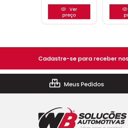
Ver
Ver
preço
preço
p
Cadastre-se para receber nos
Meus Pedidos