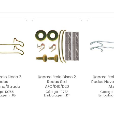
reio Disco 2
Reparo Freio Disco 2
Reparo Frei
odas
Rodas Std
Rodas Novo
iena/Strada
A/C/D10/D20
At
o: 10755
Código: 10772
Código:
agem: JG
Embalagem: KT
Embalag