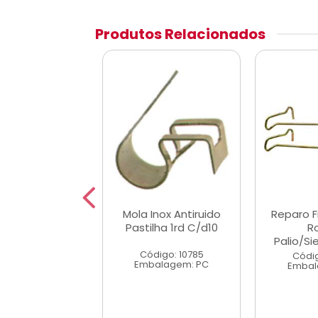
Produtos Relacionados
 Freio Disco 2
Mola Inox Antiruido
Reparo F
 F1000/F2000
Pastilha 1rd C/d10
R
79/98
Palio/S
Código: 10785
digo: 10707
Códig
Embalagem: PC
alagem: KT
Embal