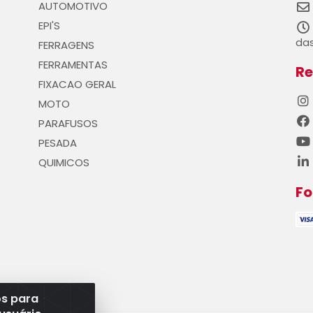
AUTOMOTIVO
EPI'S
das
FERRAGENS
FERRAMENTAS
Re
FIXACAO GERAL
MOTO
PARAFUSOS
PESADA
QUIMICOS
F
os para