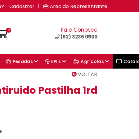
|
e? - Cadastrar
Área do Representante
Fale Conosco
0
(62) 3236 0500
Pesadas
EPI's
Agrícolas
Catál
VOLTAR
tiruido Pastilha 1rd
CR