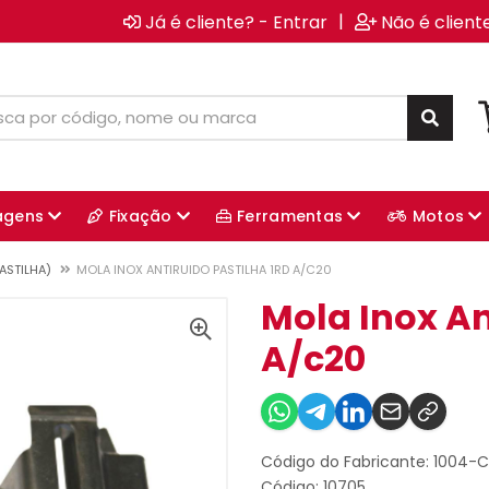
|
Já é cliente? - Entrar
Não é client
agens
Fixação
Ferramentas
Motos
ASTILHA)
MOLA INOX ANTIRUIDO PASTILHA 1RD A/C20
Mola Inox An
A/c20
Código do Fabricante: 1004-
Código: 10705