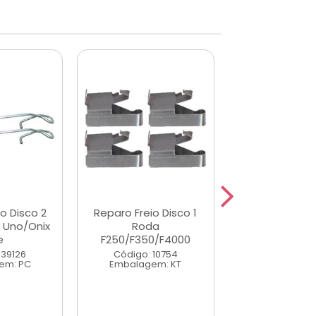
o Disco 2
Reparo Freio Disco 1
Reparo Freio 
 Uno/Onix
Roda
Rodas F1000
e
F250/F350/F4000
79/98
 39126
Código: 10754
Código: 10
em: PC
Embalagem: KT
Embalagem