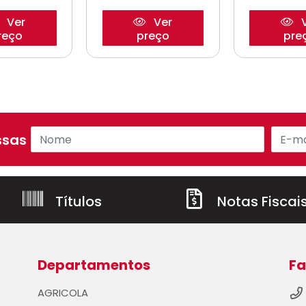
Ver
Ver
V
reço
preço
pre
sas ofertas!
Títulos
Notas Fiscai
Departamentos
Fa
AGRICOLA