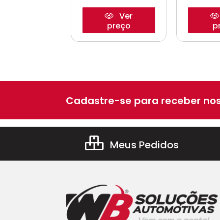
Ver
Ver
preço
preço
p
Cadastre-se para receber nos
Meus Pedidos