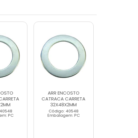
COSTO
ARR ENCOSTO
ARR ENCO
CARRETA
CATRACA CARRETA
CATRACA CA
X2MM
32X48X2MM
32X48X2
 40548
Código: 40548
Código: 40
em: PC
Embalagem: PC
Embalagem