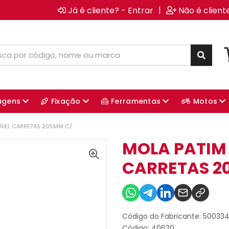
|
Já é cliente? - Entrar
Não é client
agens
Fixação
Ferramentas
Motos
OVEL CARRETAS 205MM C/
MOLA PATIM
CARRETAS 2
Código do Fabricante: 50033
Código: 40620