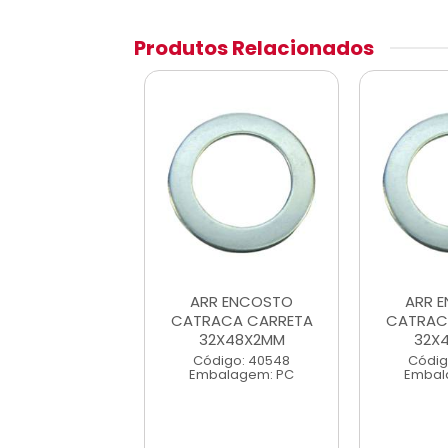
Produtos Relacionados
R ENCOSTO
ARR ENCOSTO
ARR 
ACA CARRETA
CATRACA CARRETA
CATRAC
2X48X2MM
32X48X2MM
32X
digo: 40548
Código: 40548
Códig
alagem: PC
Embalagem: PC
Embal