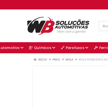
Automotivo
Químicos
Parafusos
Ferr
INÍCIO
FREIO
MOLA
MOLA PATIM DUPLA M