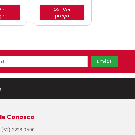
er
Ver
Ve
ço
preço
preço
s
le Conosco
(62) 3236 0500