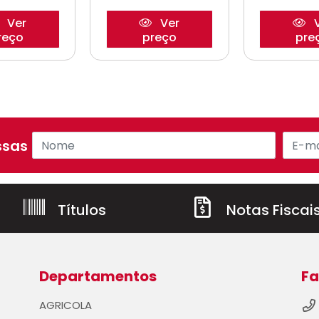
Ver
Ver
V
reço
preço
pre
sas ofertas!
Títulos
Notas Fiscai
Departamentos
Fa
AGRICOLA