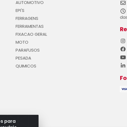
AUTOMOTIVO
EPI'S
das
FERRAGENS
FERRAMENTAS
Re
FIXACAO GERAL
MOTO
PARAFUSOS
PESADA
QUIMICOS
F
os para