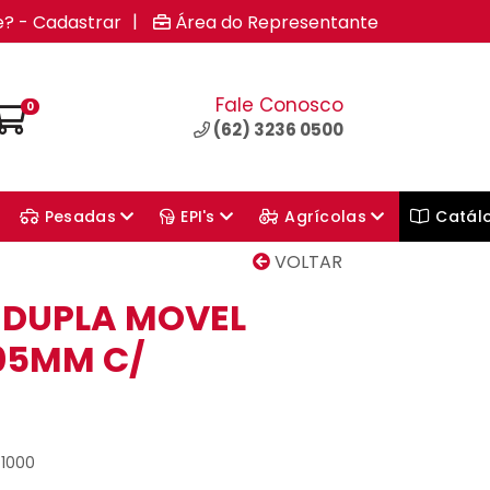
|
e? - Cadastrar
Área do Representante
Fale Conosco
0
(62) 3236 0500
Pesadas
EPI's
Agrícolas
Catál
VOLTAR
 DUPLA MOVEL
05MM C/
41000