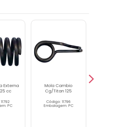
a Externa
Mola Cambio
Mola Reto
25 cc
Cg/Titan 125
Cambio Ybr/
 11792
Código: 11796
Código: 37
em: PC
Embalagem: PC
Embalagem