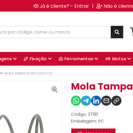
|
Já é cliente? - Entrar
Não é client
agens
Fixação
Ferramentas
Motos
MOLA TAMPA FILTRO OLEO CG
Mola Tampa F
Código: 37181
Embalagem: PC