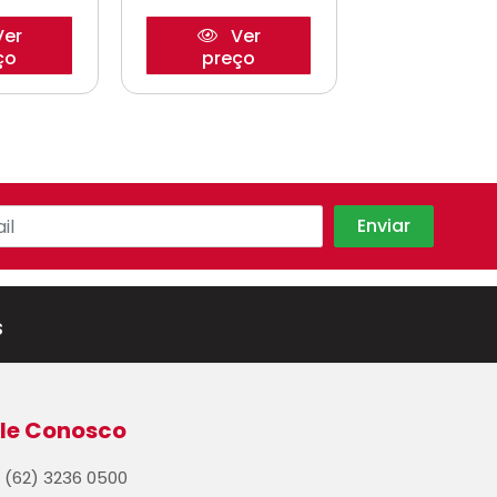
er
Ver
Ve
ço
preço
preço
s
le Conosco
(62) 3236 0500