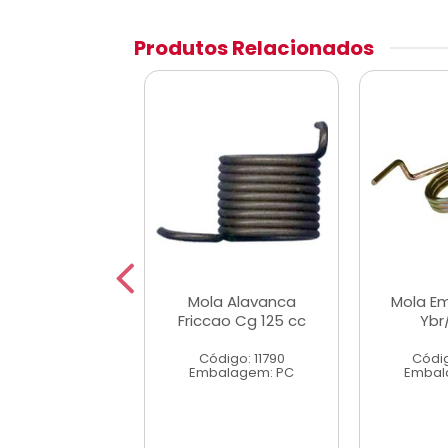
Produtos Relacionados
la Retorno
Mola Alavanca
Mola E
o Ybr/Xtz125
Friccao Cg 125 cc
Ybr
digo: 37180
Código: 11790
Códig
alagem: PC
Embalagem: PC
Embal