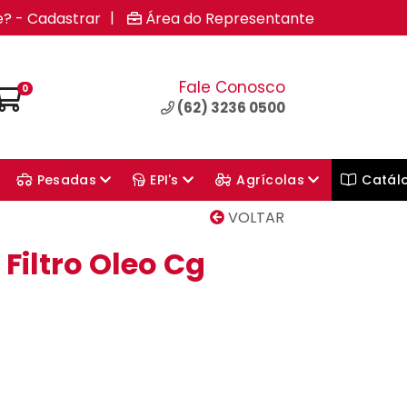
|
e? - Cadastrar
Área do Representante
Fale Conosco
0
(62) 3236 0500
Pesadas
EPI's
Agrícolas
Catál
VOLTAR
iltro Oleo Cg