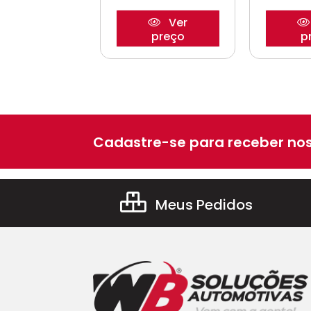
Ver
Ver
preço
preço
p
Cadastre-se para receber nos
Meus Pedidos