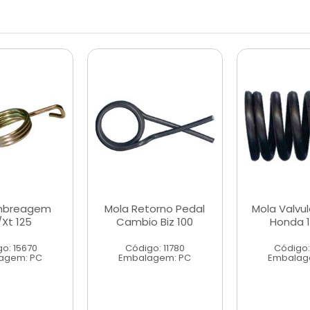
mbreagem
Mola Retorno Pedal
Mola Valvul
/Xt 125
Cambio Biz 100
Honda 1
o: 15670
Código: 11780
Código:
agem: PC
Embalagem: PC
Embalag