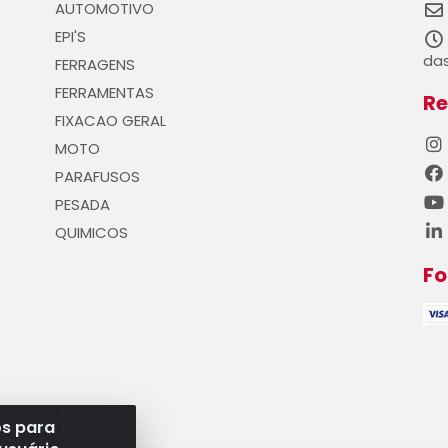
AUTOMOTIVO
EPI'S
das
FERRAGENS
FERRAMENTAS
Re
FIXACAO GERAL
MOTO
PARAFUSOS
PESADA
QUIMICOS
F
os para