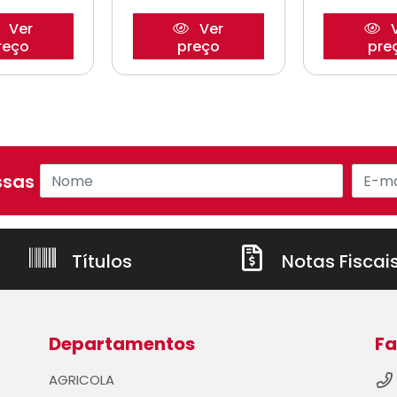
Ver
Ver
V
reço
preço
pre
sas ofertas!
Títulos
Notas Fiscai
Departamentos
Fa
AGRICOLA