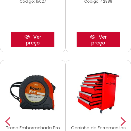
Código: 15027
Código: 42988
Ver
Ver
preço
preço
Trena Emborrachada Pro
Carrinho de Ferramentas