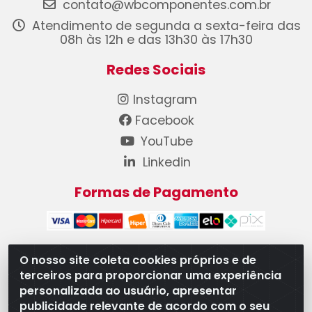
contato@wbcomponentes.com.br
Atendimento de segunda a sexta-feira das
08h às 12h e das 13h30 às 17h30
Redes Sociais
Instagram
Facebook
YouTube
Linkedin
Formas de Pagamento
O nosso site coleta cookies próprios e de
terceiros para proporcionar uma experiência
WB Componentes Automotivos LTDA - CNPJ
personalizada ao usuário, apresentar
08.528.393/0001-12 - Rua do Níquel, 667 - Parque
publicidade relevante de acordo com o seu
Oeste Industrial, Goiânia/GO - CEP 74375-660