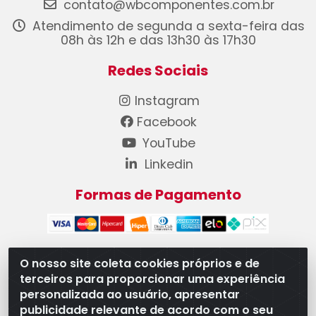
contato@wbcomponentes.com.br
Atendimento de segunda a sexta-feira das
08h às 12h e das 13h30 às 17h30
Redes Sociais
Instagram
Facebook
YouTube
Linkedin
Formas de Pagamento
O nosso site coleta cookies próprios e de
terceiros para proporcionar uma experiência
WB Componentes Automotivos LTDA - CNPJ
personalizada ao usuário, apresentar
08.528.393/0001-12 - Rua do Níquel, 667 - Parque
publicidade relevante de acordo com o seu
Oeste Industrial, Goiânia/GO - CEP 74375-660