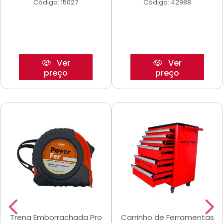
Código: 15027
Código: 42988
Ver
Ver
preço
preço
Trena Emborrachada Pro
Carrinho de Ferramentas