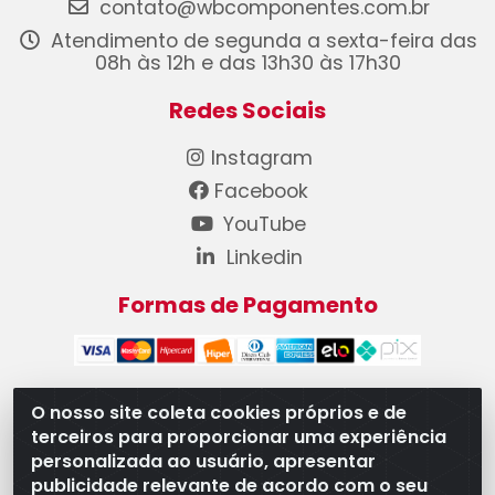
contato@wbcomponentes.com.br
Atendimento de segunda a sexta-feira das
08h às 12h e das 13h30 às 17h30
Redes Sociais
Instagram
Facebook
YouTube
Linkedin
Formas de Pagamento
O nosso site coleta cookies próprios e de
terceiros para proporcionar uma experiência
WB Componentes Automotivos LTDA - CNPJ
personalizada ao usuário, apresentar
08.528.393/0001-12 - Rua do Níquel, 667 - Parque
publicidade relevante de acordo com o seu
Oeste Industrial, Goiânia/GO - CEP 74375-660