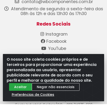
contato@wbcomponentes.com.br
Atendimento de segunda a sexta-feira das
08h às 12h e das 13h30 às 17h30
Redes Sociais
Instagram
Facebook
YouTube
Linkedin
O nosso site coleta cookies próprios e de
terceiros para proporcionar uma experiência
Formas de Pagamento
personalizada ao usuário, apresentar
publicidade relevante de acordo com o seu
perfil e melhorar a qualidade do nosso site.
Aceitar
Negar não essenciais
Preferências de Cookies
WB Componentes Automotivos LTDA - CNPJ
08.528.393/0001-12 - Rua do Níquel, 667 - Parque
Oeste Industrial, Goiânia/GO - CEP 74375-660