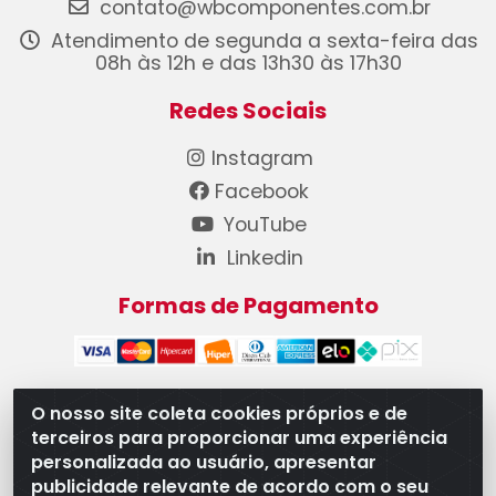
contato@wbcomponentes.com.br
Atendimento de segunda a sexta-feira das
08h às 12h e das 13h30 às 17h30
Redes Sociais
Instagram
Facebook
YouTube
Linkedin
Formas de Pagamento
O nosso site coleta cookies próprios e de
terceiros para proporcionar uma experiência
WB Componentes Automotivos LTDA - CNPJ
personalizada ao usuário, apresentar
08.528.393/0001-12 - Rua do Níquel, 667 - Parque
publicidade relevante de acordo com o seu
Oeste Industrial, Goiânia/GO - CEP 74375-660