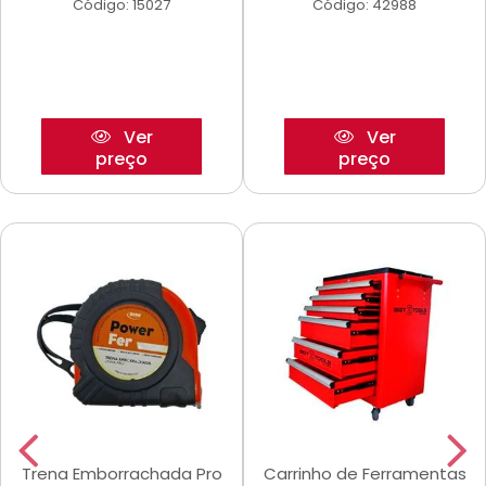
Código: 15027
Código: 42988
Ver
Ver
preço
preço
Trena Emborrachada Pro
Carrinho de Ferramentas