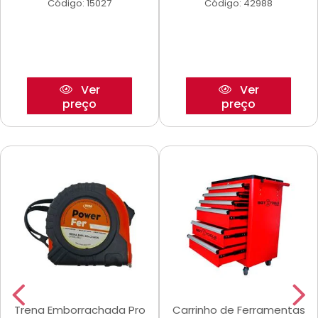
Código: 15027
Código: 42988
Ver
Ver
preço
preço
Trena Emborrachada Pro
Carrinho de Ferramentas