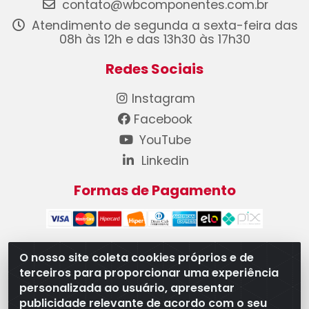
contato@wbcomponentes.com.br
Atendimento de segunda a sexta-feira das
08h às 12h e das 13h30 às 17h30
Redes Sociais
Instagram
Facebook
YouTube
Linkedin
Formas de Pagamento
O nosso site coleta cookies próprios e de
terceiros para proporcionar uma experiência
WB Componentes Automotivos LTDA - CNPJ
personalizada ao usuário, apresentar
08.528.393/0001-12 - Rua do Níquel, 667 - Parque
publicidade relevante de acordo com o seu
Oeste Industrial, Goiânia/GO - CEP 74375-660