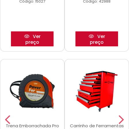
Código: 15027
Código: 42988
Ver
Ver
preço
preço
Trena Emborrachada Pro
Carrinho de Ferramentas