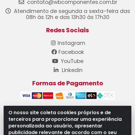
contato@wbcomponentes.com.br
Atendimento de segunda a sexta-feira das
08h às 12h e das 13h30 às 17h30
Redes Sociais
Instagram
Facebook
YouTube
Linkedin
Formas de Pagamento
O nosso site coleta cookies próprios e de
terceiros para proporcionar uma experiência
WB Componentes Automotivos LTDA - CNPJ
personalizada ao usuário, apresentar
08.528.393/0001-12 - Rua do Níquel, 667 - Parque
publicidade relevante de acordo com o seu
Oeste Industrial, Goiânia/GO - CEP 74375-660