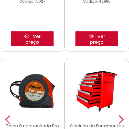
Código: 15027
Código: 42988
Ver
Ver
preço
preço
Trena Emborrachada Pro
Carrinho de Ferramentas