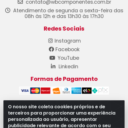
contato@wbcomponentes.com.br
Atendimento de segunda a sexta-feira das
08h às 12h e das 13h30 às 17h30
Redes Sociais
Instagram
Facebook
YouTube
Linkedin
Formas de Pagamento
O nosso site coleta cookies próprios e de
terceiros para proporcionar uma experiência
WB Componentes Automotivos LTDA - CNPJ
personalizada ao usuário, apresentar
08.528.393/0001-12 - Rua do Níquel, 667 - Parque
publicidade relevante de acordo com o seu
Oeste Industrial, Goiânia/GO - CEP 74375-660