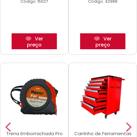
Código: 15027
Código: 42988
Ver
Ver
preço
preço
Trena Emborrachada Pro
Carrinho de Ferramentas