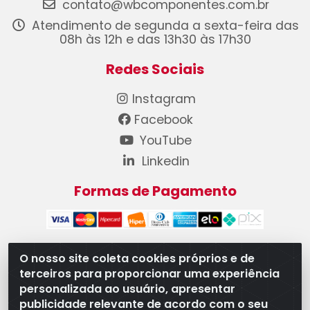
contato@wbcomponentes.com.br
Atendimento de segunda a sexta-feira das
08h às 12h e das 13h30 às 17h30
Redes Sociais
Instagram
Facebook
YouTube
Linkedin
Formas de Pagamento
O nosso site coleta cookies próprios e de
terceiros para proporcionar uma experiência
WB Componentes Automotivos LTDA - CNPJ
personalizada ao usuário, apresentar
08.528.393/0001-12 - Rua do Níquel, 667 - Parque
publicidade relevante de acordo com o seu
Oeste Industrial, Goiânia/GO - CEP 74375-660