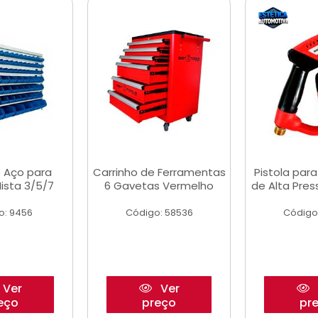
 Aço para
Carrinho de Ferramentas
Pistola par
ista 3/5/7
6 Gavetas Vermelho
de Alta Pre
o: 9456
Código: 58536
Código
Ver
Ver
eço
preço
pr