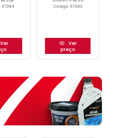
: 57294
Código: 57293
Código:
Ver
Ver
eço
preço
pre