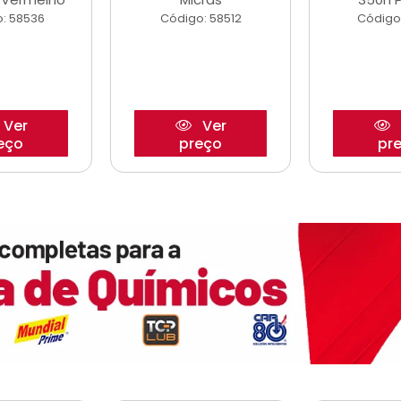
: 58536
Código: 58512
Código
Ver
Ver
eço
preço
pr