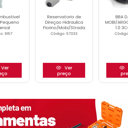
ombustivel
Reservatorio de
BBA 
o Pequeno
Direçao Hidraulica
MOBI/ARG
ersal
Fiorino/Mobi/Strada
1.0 3C
o: 9157
Código: 57333
Código
Ver
Ver
eço
preço
pr