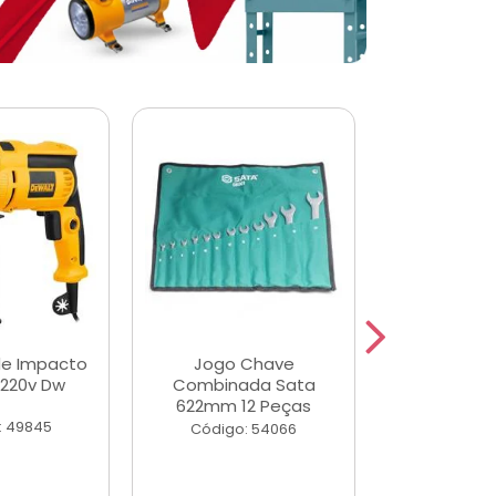
de Impacto
Jogo Chave
Jogo de Ch
 220v Dw
Combinada Sata
Longas e 
622mm 12 Peças
Peças
: 49845
Código: 54066
Código: