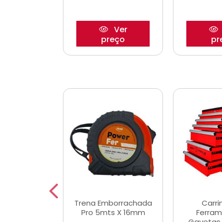
Ver
Ver
reço
preço
pr
De Corte
Trena Emborrachada
Carri
3/64x7/8
Pro 5mts X 16mm
Ferram
0x22,2mm
Gavetas