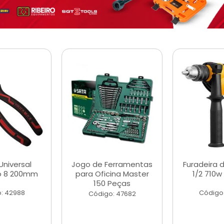
Universal
Jogo de Ferramentas
Furadeira 
o 8 200mm
para Oficina Master
1/2 710w
150 Peças
: 42988
Código
Código: 47682