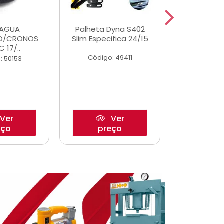
DAGUA
Palheta Dyna S402
Eixo P
O/CRONOS
Slim Especifica 24/15
Trambulad
C 17/..
05/
Código: 49411
: 50153
Código:
Ver
Ver
eço
preço
pre