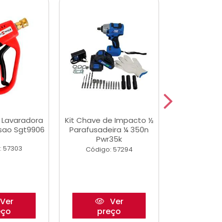
a Lavaradora
Kit Chave de Impacto ½
Adesivo Epox
ssao Sgt9906
Parafusadeira ¼ 350n
Transp.
Pwr35k
: 57303
Código:
Código: 57294
Ver
Ver
eço
preço
pre