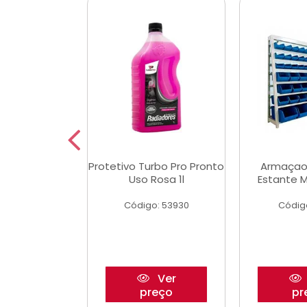
Multimec X3
Protetivo Turbo Pro Pronto
Armaçao
Uso Rosa 1l
Estante M
o: 50273
Código: 53930
Códig
Ver
Ver
reço
preço
pr