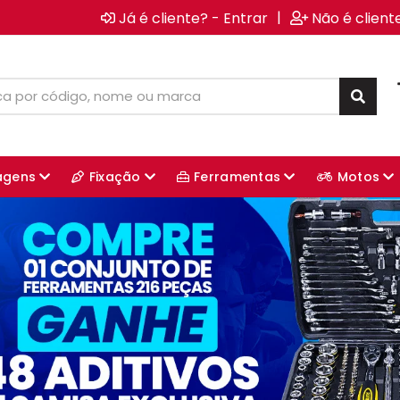
|
Já é cliente? - Entrar
Não é client
agens
Fixação
Ferramentas
Motos