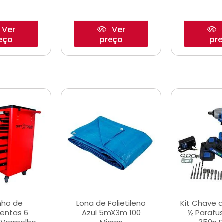
Ver
Ver
eço
preço
pr
nho de
Lona de Polietileno
Kit Chave 
entas 6
Azul 5mX3m 100
½ Parafu
 Vermelho
Micras
350n 