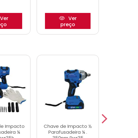
Ver
Ver
eço
preço
pre
de Impacto
Chave de Impacto ½
Jogo de C
sadeira ¼
Parafusadeira ¼ .
Fenda 
Pwr35k
350nm Pwr35
S3800