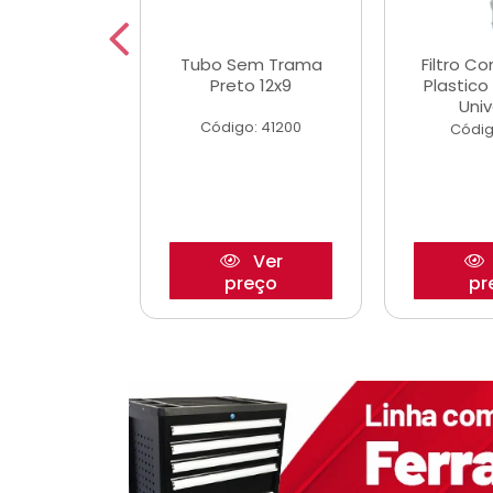
dro Roda
Tubo Sem Trama
Filtro C
,63mm
Preto 12x9
Plastic
o/Strada
Univ
Código: 41200
o: 27880
Códig
Ver
Ver
reço
preço
pr