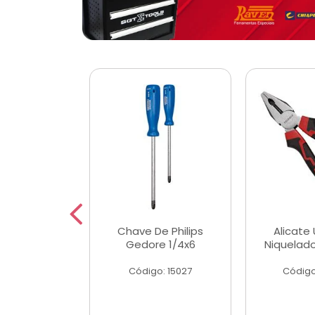
 Magnetica
Chave De Philips
Alicate 
ngular
Gedore 1/4x6
Niquelad
o: 56779
Código: 15027
Código