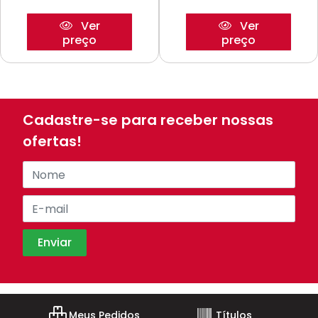
Ver
Ver
preço
preço
Cadastre-se para receber nossas
ofertas!
Meus Pedidos
Títulos