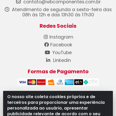
contato@wbcomponentes.com.br
Atendimento de segunda a sexta-feira das
08h às 12h e das 13h30 às 17h30
Redes Sociais
Instagram
Facebook
YouTube
Linkedin
Formas de Pagamento
O nosso site coleta cookies próprios e de
terceiros para proporcionar uma experiência
WB Componentes Automotivos LTDA - CNPJ
personalizada ao usuário, apresentar
08.528.393/0001-12 - Rua do Níquel, 667 - Parque
publicidade relevante de acordo com o seu
Oeste Industrial, Goiânia/GO - CEP 74375-660