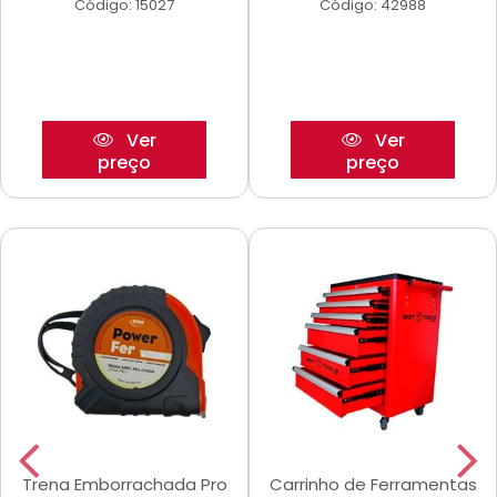
Código: 15027
Código: 42988
Ver
Ver
preço
preço
Trena Emborrachada Pro
Carrinho de Ferramentas