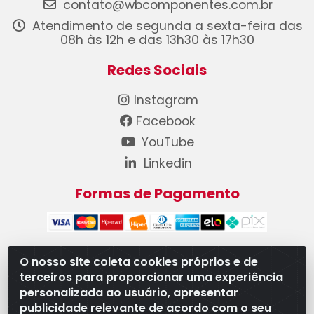
contato@wbcomponentes.com.br
Atendimento de segunda a sexta-feira das
08h às 12h e das 13h30 às 17h30
Redes Sociais
Instagram
Facebook
YouTube
Linkedin
Formas de Pagamento
O nosso site coleta cookies próprios e de
terceiros para proporcionar uma experiência
WB Componentes Automotivos LTDA - CNPJ
personalizada ao usuário, apresentar
08.528.393/0001-12 - Rua do Níquel, 667 - Parque
publicidade relevante de acordo com o seu
Oeste Industrial, Goiânia/GO - CEP 74375-660