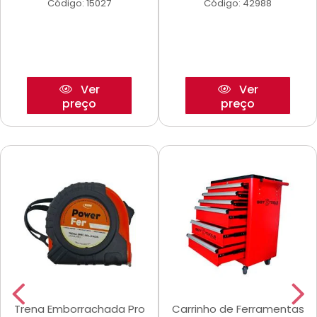
Código: 15027
Código: 42988
Ver
Ver
preço
preço
Trena Emborrachada Pro
Carrinho de Ferramentas