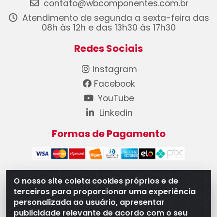
contato@wbcomponentes.com.br
Atendimento de segunda a sexta-feira das
08h às 12h e das 13h30 às 17h30
Redes Sociais
Instagram
Facebook
YouTube
Linkedin
Formas de Pagamento
O nosso site coleta cookies próprios e de
terceiros para proporcionar uma experiência
WB Componentes Automotivos LTDA - CNPJ
personalizada ao usuário, apresentar
08.528.393/0001-12 - Rua do Níquel, 667 - Parque
publicidade relevante de acordo com o seu
Oeste Industrial, Goiânia/GO - CEP 74375-660