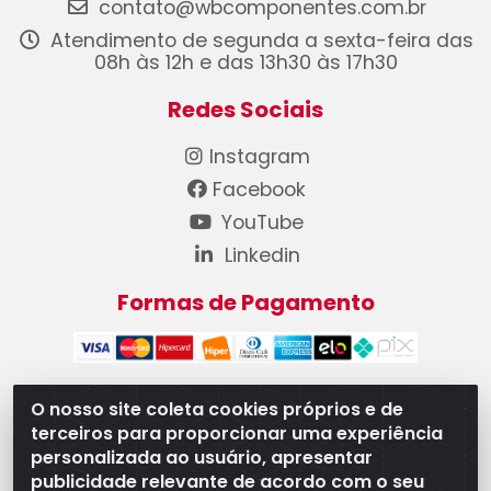
contato@wbcomponentes.com.br
Atendimento de segunda a sexta-feira das
08h às 12h e das 13h30 às 17h30
Redes Sociais
Instagram
Facebook
YouTube
Linkedin
Formas de Pagamento
O nosso site coleta cookies próprios e de
terceiros para proporcionar uma experiência
WB Componentes Automotivos LTDA - CNPJ
personalizada ao usuário, apresentar
08.528.393/0001-12 - Rua do Níquel, 667 - Parque
publicidade relevante de acordo com o seu
Oeste Industrial, Goiânia/GO - CEP 74375-660