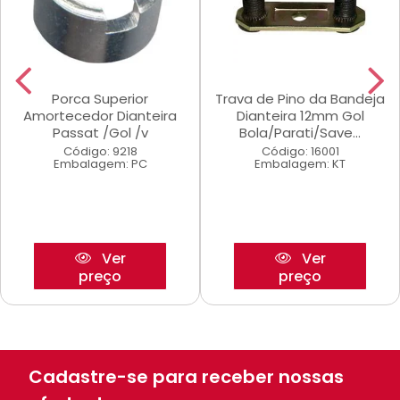
Porca Superior
Trava de Pino da Bandeja
Amortecedor Dianteira
Dianteira 12mm Gol
Passat /Gol /v
Bola/Parati/Save...
Código: 9218
Código: 16001
Embalagem: PC
Embalagem: KT
Ver
Ver
preço
preço
Cadastre-se para receber nossas