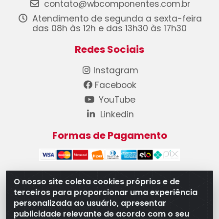
contato@wbcomponentes.com.br
Atendimento de segunda a sexta-feira
das 08h às 12h e das 13h30 às 17h30
Redes Sociais
Instagram
Facebook
YouTube
Linkedin
Formas de Pagamento
O nosso site coleta cookies próprios e de
terceiros para proporcionar uma experiência
WB Componentes Automotivos LTDA - CNPJ
personalizada ao usuário, apresentar
08.528.393/0001-12 - Rua do Níquel, 667 - Parque
publicidade relevante de acordo com o seu
Oeste Industrial, Goiânia/GO - CEP 74375-660