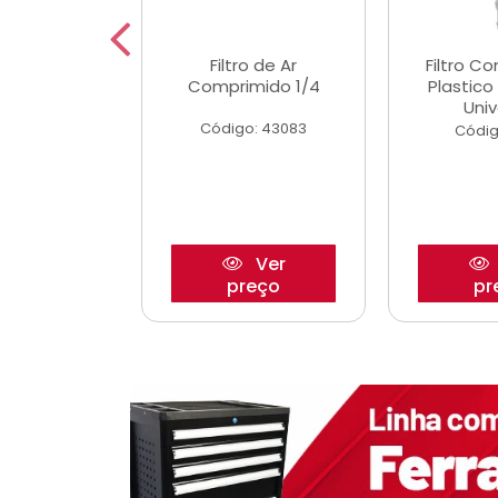
etor iwp176
Filtro de Ar
Filtro C
 1.0 05/
Comprimido 1/4
Plastic
Univ
o: 28425
Código: 43083
Códig
Ver
Ver
reço
preço
pr