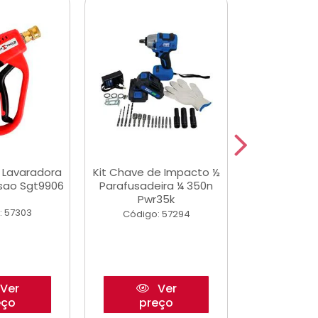
a Lavaradora
Kit Chave de Impacto ½
Jogo De Ferr
ssao Sgt9906
Parafusadeira ¼ 350n
Master 178 
Pwr35k
Ofic
: 57303
Código: 57294
Código:
Ver
Ver
eço
preço
pre