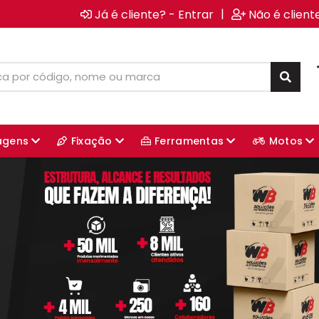
|
Já é cliente? - Entrar
Não é client
agens
Fixação
Ferramentas
Motos