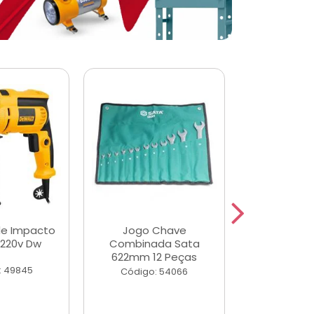
de Impacto
Jogo Chave
Jogo de Ch
 220v Dw
Combinada Sata
Longas e 
622mm 12 Peças
Peças
: 49845
Código: 54066
Código: