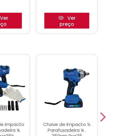
Ver
Ver
eço
preço
pre
de Impacto
Chave de Impacto ½
Jogo de C
sadeira ¼
Parafusadeira ¼ .
Fenda 
Pwr35k
350nm Pwr35
S3800