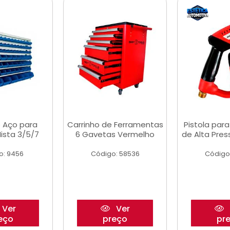
 Aço para
Carrinho de Ferramentas
Pistola par
ista 3/5/7
6 Gavetas Vermelho
de Alta Pre
o: 9456
Código: 58536
Código
Ver
Ver
eço
preço
pr