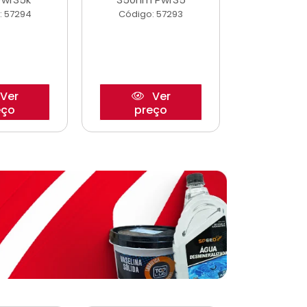
: 57294
Código: 57293
Código:
Ver
Ver
eço
preço
pre