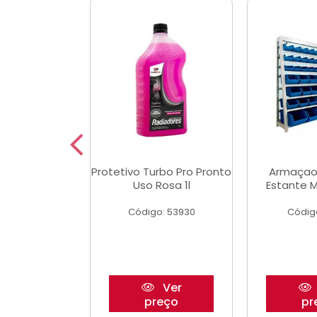
aulico Garrafa
Protetivo Turbo Pro Pronto
Armaçao
 Toneladas
Uso Rosa 1l
Estante M
o: 51655
Código: 53930
Códig
Ver
Ver
reço
preço
pr