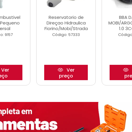
ombustivel
Reservatorio de
BBA 
o Pequeno
Direçao Hidraulica
MOBI/ARG
ersal
Fiorino/Mobi/Strada
1.0 3C
o: 9157
Código: 57333
Código
Ver
Ver
eço
preço
pr