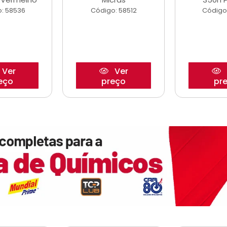
: 58536
Código: 58512
Código
Ver
Ver
eço
preço
pr