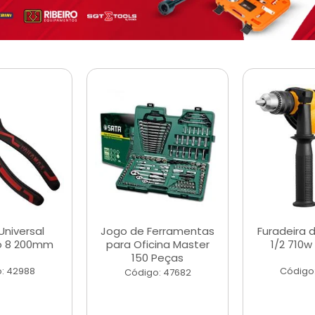
Universal
Jogo de Ferramentas
Furadeira 
o 8 200mm
para Oficina Master
1/2 710w
150 Peças
: 42988
Código
Código: 47682