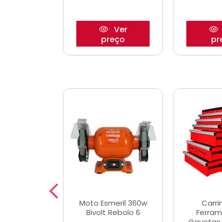
Ver
Ver
reço
preço
pr
e Chaves
Moto Esmeril 360w
Carri
ais Curtas
Bivolt Rebolo 6
Ferram
12mm com 9
Gavetas