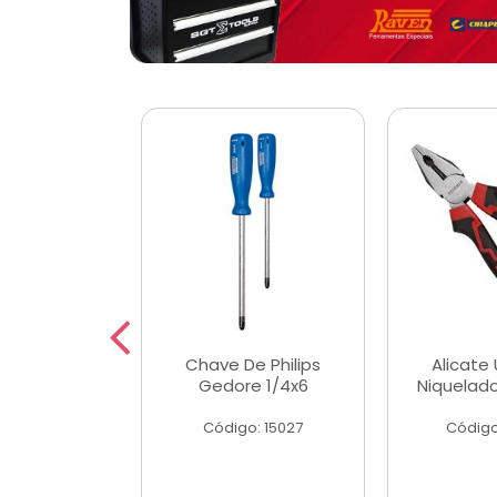
 Magnetica
Chave De Philips
Alicate 
ngular
Gedore 1/4x6
Niquelad
o: 56779
Código: 15027
Código