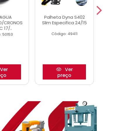
DAGUA
Palheta Dyna S402
Tapete U
O/CRONOS
Slim Especifica 24/15
Adaptad
C 17/..
Mode
Código: 49411
: 50153
Código:
Ver
Ver
eço
preço
pre