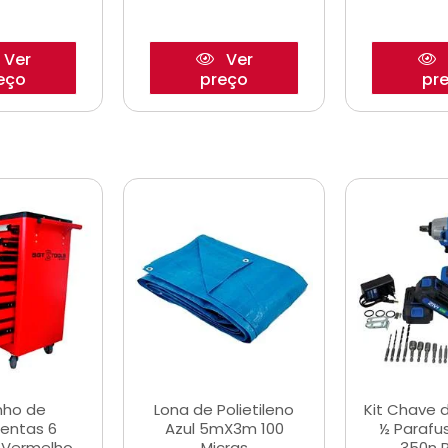
Ver
Ver
eço
preço
pr
nho de
Lona de Polietileno
Kit Chave 
entas 6
Azul 5mX3m 100
½ Parafu
 Vermelho
Micras
350n 